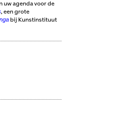
in uw agenda voor de
s
, een grote
nga
bij Kunstinstituut