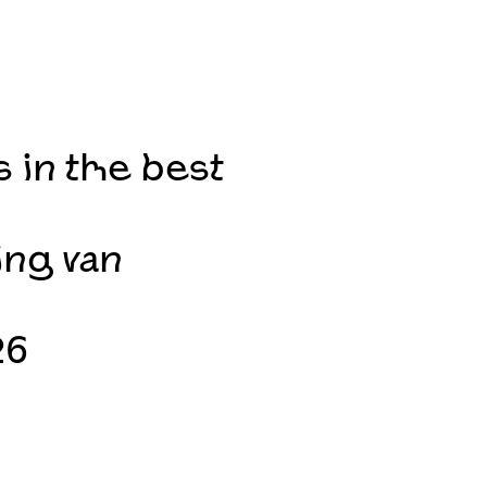
s in the best
ing van
26