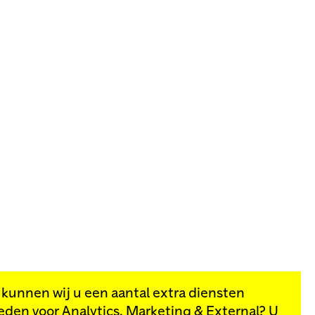
, kunnen wij u een aantal extra diensten
eden voor
Analytics, Marketing & External
? U