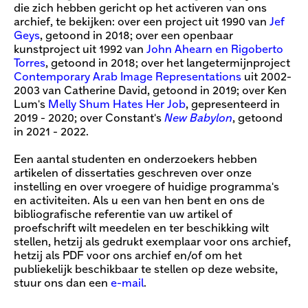
die zich hebben gericht op het activeren van ons
archief, te bekijken: over een project uit 1990 van
Jef
Geys
, getoond in 2018; over een openbaar
kunstproject uit 1992 van
John Ahearn en Rigoberto
Torres
, getoond in 2018; over het langetermijnproject
Contemporary Arab Image Representations
uit 2002-
2003 van Catherine David, getoond in 2019; over Ken
Lum's
Melly Shum Hates Her Job
, gepresenteerd in
2019 - 2020; over Constant's
New Babylon
, getoond
in 2021 - 2022.
Een aantal studenten en onderzoekers hebben
artikelen of dissertaties geschreven over onze
instelling en over vroegere of huidige programma's
en activiteiten. Als u een van hen bent en ons de
bibliografische referentie van uw artikel of
proefschrift wilt meedelen en ter beschikking wilt
stellen, hetzij als gedrukt exemplaar voor ons archief,
hetzij als PDF voor ons archief en/of om het
publiekelijk beschikbaar te stellen op deze website,
stuur ons dan een
e-mail
.