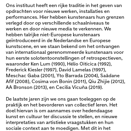
Ons instituut heeft een rijke traditie in het geven van
opdrachten voor nieuwe werken, installaties en
performances. Hier hebben kunstenaars hun grenzen
verlegd door op verschillende schaalniveaus te
werken en door nieuwe media te verkennen. We
hebben talrijke niet-Europese kunstenaars
geïntroduceerd in de Nederlandse en Europese
kunstscene, en we staan bekend om het ontvangen
van internationaal gerenommeerde kunstenaars voor
hun eerste solotentoonstellingen of retrospectieven,
waaronder Ken Lum (1990), Hélio Oiticica (1992),
Frederick Kiesler (1997), David Lamelas (1997),
Meschac Gaba (2001), Yto Barrada (2004), Saâdane
Afif (2008), Cosima von Bonin (2011), Qiu Zhijie (2012),
AA Bronson (2013), en Cecilia Vicuña (2019).
De laatste jaren zijn we ons gaan toeleggen op de
praktijk en het bevorderen van collectief leren. Het
doel hiervan is om aannames over hedendaagse
kunst en cultuur ter discussie te stellen, en nieuwe
interpretaties van artistieke vraagstukken en hun
sociale context aan te moedigen. Met dit in het