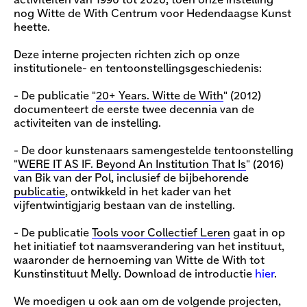
activiteiten van 1990 tot 2020, toen onze instelling
nog Witte de With Centrum voor Hedendaagse Kunst
heette.
Deze interne projecten richten zich op onze
institutionele- en tentoonstellingsgeschiedenis:
- De publicatie "
20+ Years. Witte de With
" (2012)
documenteert de eerste twee decennia van de
activiteiten van de instelling.
- De door kunstenaars samengestelde tentoonstelling
"
WERE IT AS IF. Beyond An Institution That Is
" (2016)
van Bik van der Pol, inclusief de bijbehorende
publicatie
, ontwikkeld in het kader van het
vijfentwintigjarig bestaan van de instelling.
- De publicatie
Tools voor Collectief Leren
gaat in op
het initiatief tot naamsverandering van het instituut,
waaronder de hernoeming van Witte de With tot
Kunstinstituut Melly. Download de introductie
hier
.
We moedigen u ook aan om de volgende projecten,