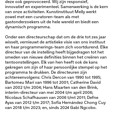
deze ook geprovoceerd. Wij zijn responsief,
innovatief en experimenteel. Samenwerking is de kern
van onze activiteiten. Kunstinstituut Melly werkt
zowel met een curatoren-team als met
gastonderzoekers uit de hele wereld en biedt een
dynamisch programma.
Onder een directeurschap dat om de drie tot zes jaar
wisselt, vernieuwt de artistieke visie van ons instituut
en haar programmerings-team zich voortdurend. Elke
directeur van de instelling heeft bijgedragen tot het
smeden van nieuwe definities binnen het creëren van
tentoonstellingen. Elk van hen heeft ook de kans
gekregen om zijn of haar persoonlijke stempel op het
programma te drukken. De directeuren zijn
achtereenvolgens: Chris Dercon van 1990 tot 1995;
Bartomeu Marí van 1996 tot 2001; Catherine David
van 2002 t/m 2004; Hans Maarten van den Brink,
interim-directeur van mei 2004 t/m april 2006;
Nicolaus Schafhausen van 2006 t/mt 2011; Defne
Ayas van 2012 t/m 2017; Sofía Hernández Chong Cuy
van 2018 t/m 2023; en, sinds 2024 Gabi Ngcobo.