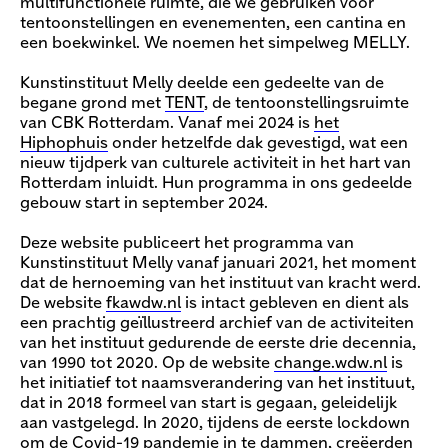
multifunctionele ruimte, die we gebruiken voor
tentoonstellingen en evenementen, een cantina en
een boekwinkel. We noemen het simpelweg MELLY.
Kunstinstituut Melly deelde een gedeelte van de
begane grond met
TENT
, de tentoonstellingsruimte
van CBK Rotterdam. Vanaf mei 2024 is
het
Hiphophuis
onder hetzelfde dak gevestigd, wat een
nieuw tijdperk van culturele activiteit in het hart van
Rotterdam inluidt. Hun programma in ons gedeelde
gebouw start in september 2024.
Deze website publiceert het programma van
Kunstinstituut Melly vanaf januari 2021, het moment
dat de hernoeming van het instituut van kracht werd.
De website
fkawdw.nl
is intact gebleven en dient als
een prachtig geïllustreerd archief van de activiteiten
van het instituut gedurende de eerste drie decennia,
van 1990 tot 2020. Op de website
change.wdw.nl
is
het initiatief tot naamsverandering van het instituut,
dat in 2018 formeel van start is gegaan, geleidelijk
aan vastgelegd. In 2020, tijdens de eerste lockdown
om de Covid-19 pandemie in te dammen, creëerden