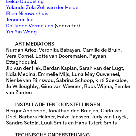
Eelco Dubbeling
Yolande Zola Zoli van der Heide
Ellen Nieuwenhuis
Jennifer Tee
Do Janne Vermeulen
(voorzitter)
​Yin Yin Wong
ART MEDIATORS
Nurdan Arioz, Veronika Babayan, Camille de Bruin,
Vera Cornel, Lotte van Dooremalen, Rayaan
Ettaghdouini,
Jip van der Hek, Berdan Kaplan, Sarah van der Lugt,
Ilidia Medina, Emmelie Mijs, Luna May Ouweneel,
Nienke van Rijnswou, Sabrina Schoop, Kirti Soekaloe,
Jo Willoughby, Gino van Weenen, Roos Wijma, Femke
van Zanten
INSTALLATIE TENTOONSTELLINGEN
Bergur Anderson, Jonathan den Breejen, Carlo van
Driel, Barbara Helmer, Folke Janssen, Judy van Luyck,
Sandro Setola, Luuk Smits en Hans Tutert-Smits
TECHNISCHE ONDERSTEUNING