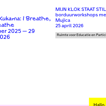
MIJN KLOK STAAT STIL
borduurworkshops met
Kukama: I Breathe,
Mujica
eathe
25 april 2026
ber 2025 — 29
Ruimte voor Educatie en Partic
2026
Hallo