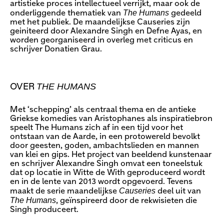
artistieke proces intellectueel verrijkt, maar ook de
The Humans
onderliggende thematiek van
gedeeld
met het publiek. De maandelijkse Causeries zijn
geiniteerd door Alexandre Singh en Defne Ayas, en
worden georganiseerd in overleg met criticus en
schrijver Donatien Grau.
THE HUMANS
OVER
Met ‘schepping’ als centraal thema en de antieke
Griekse komedies van Aristophanes als inspiratiebron
speelt The Humans zich af in een tijd voor het
ontstaan van de Aarde, in een protowereld bevolkt
door geesten, goden, ambachtslieden en mannen
van klei en gips. Het project van beeldend kunstenaar
en schrijver Alexandre Singh omvat een toneelstuk
dat op locatie in Witte de With geproduceerd wordt
en in de lente van 2013 wordt opgevoerd. Tevens
Causeries
maakt de serie maandelijkse
deel uit van
The Humans
, geïnspireerd door de rekwisieten die
Singh produceert.