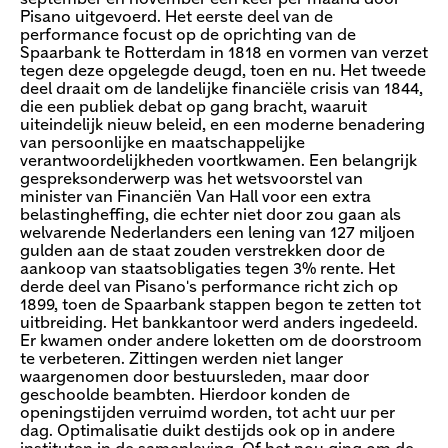
Pisano uitgevoerd. Het eerste deel van de
performance focust op de oprichting van de
Spaarbank te Rotterdam in 1818 en vormen van verzet
tegen deze opgelegde deugd, toen en nu. Het tweede
deel draait om de landelijke financiële crisis van 1844,
die een publiek debat op gang bracht, waaruit
uiteindelijk nieuw beleid, en een moderne benadering
van persoonlijke en maatschappelijke
verantwoordelijkheden voortkwamen. Een belangrijk
gespreksonderwerp was het wetsvoorstel van
minister van Financiën Van Hall voor een extra
belastingheffing, die echter niet door zou gaan als
welvarende Nederlanders een lening van 127 miljoen
gulden aan de staat zouden verstrekken door de
aankoop van staatsobligaties tegen 3% rente. Het
derde deel van Pisano's performance richt zich op
1899, toen de Spaarbank stappen begon te zetten tot
uitbreiding. Het bankkantoor werd anders ingedeeld.
Er kwamen onder andere loketten om de doorstroom
te verbeteren. Zittingen werden niet langer
waargenomen door bestuursleden, maar door
geschoolde beambten. Hierdoor konden de
openingstijden verruimd worden, tot acht uur per
dag. Optimalisatie duikt destijds ook op in andere