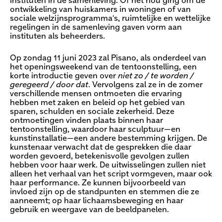
instituten in de samenleving. Of het nou ging om de
ontwikkeling van huiskamers in woningen of van
sociale welzijnsprogramma's, ruimtelijke en wettelijke
regelingen in de samenleving gaven vorm aan
instituten als beheerders.
Op zondag 11 juni 2023 zal Pisano, als onderdeel van
het openingsweekend van de tentoonstelling, een
korte introductie geven over
niet zo / te worden /
geregeerd / door dat​
. Vervolgens zal ze in de zomer
verschillende mensen ontmoeten die ervaring
hebben met zaken en beleid op het gebied van
sparen, schulden en sociale zekerheid. Deze
ontmoetingen vinden plaats binnen haar
tentoonstelling, waardoor haar sculptuur—en
kunstinstallatie—een andere bestemming krijgen. De
kunstenaar verwacht dat de gesprekken die daar
worden gevoerd, betekenisvolle gevolgen zullen
hebben voor haar werk. De uitwisselingen zullen niet
alleen het verhaal van het script vormgeven, maar ook
haar performance. Ze kunnen bijvoorbeeld van
invloed zijn op de standpunten en stemmen die ze
aanneemt; op haar lichaamsbeweging en haar
gebruik en weergave van de beeldpanelen.