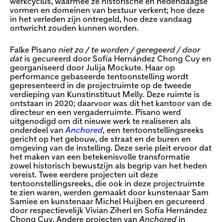
werkcyclus, waarmee ze historische en hedendaagse
vormen en domeinen van bestuur verkent; hoe deze
in het verleden zijn ontregeld, hoe deze vandaag
ontwricht zouden kunnen worden.
Falke Pisano
niet zo / te worden / geregeerd / door
dat​
is gecureerd door Sofía Hernández Chong Cuy en
georganiseerd door Julija Mockute. Haar op
performance gebaseerde tentoonstelling wordt
gepresenteerd in de projectruimte op de tweede
verdieping van Kunstinstituut Melly. Deze ruimte is
ontstaan in 2020; daarvoor was dit het kantoor van de
directeur en een vergaderruimte. Pisano werd
uitgenodigd om dit nieuwe werk te realiseren als
onderdeel van
Anchored
, een tentoonstellingsreeks
gericht op het gebouw, de straat en de buren en
omgeving van de instelling. Deze serie pleit ervoor dat
het maken van een betekenisvolle transformatie
zowel historisch bewustzijn als begrip van het heden
vereist. Twee eerdere projecten uit deze
tentoonstellingsreeks, die ook in deze projectruimte
te zien waren, werden gemaakt door kunstenaar Sam
Samiee en kunstenaar Michel Huijben en gecureerd
door respectievelijk Vivian Ziherl en Sofía Hernández
Chong Cuy. Andere projecten van
Anchored
in