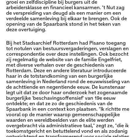
groei en zelfdiscipline bij burgers uit de
arbeidersklasse en financieel kansarmen. ‘t Nut zag
de verspreiding van deugd als een manier om een
verdeelde samenleving bij elkaar te brengen. Ook de
opening van de Spaarbank stond in het teken van
deze overtuiging.
Bij het Stadsarchief Rotterdam had Pisano toegang
tot notulen van bestuursvergaderingen, verslagen en
correspondentie over deze instellingen. Ook bezocht
zij regelmatig de website van de familie Engelfriet,
met diverse verhalen over de geschiedenis van
Rotterdam. Deze en andere literatuur introduceerde
haar in de totstandkoming van een burgerlijke
samenleving in Nederland rond de eeuwwisseling van
de achttiende en negentiende eeuw. De kunstenaar
legt uit dat ze door haar onderzoek het zogenaamde
burgerlijke 'beschavingsoffensief' van 19e eeuw
ontdekte; en dat ze zo de geschiedenis van de
Spaarbank in een context kon plaatsen. "Ik richtte me
vooral op de manier waarop gemeenschappelijke
waarden en wereldbeelden van de elite werden
overgebracht via administratieve taal," zegt ze, "die ik
toekomstgericht en betuttelend vond en als zodanig
ontwrichtend en transformerend voor sociale relaties