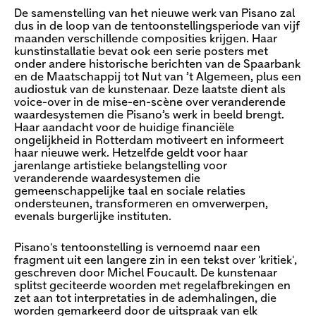
De samenstelling van het nieuwe werk van Pisano zal
dus in de loop van de tentoonstellingsperiode van vijf
maanden verschillende composities krijgen. Haar
kunstinstallatie bevat ook een serie posters met
onder andere historische berichten van de Spaarbank
en de Maatschappij tot Nut van ’t Algemeen, plus een
audiostuk van de kunstenaar. Deze laatste dient als
voice-over in de mise-en-scène over veranderende
waardesystemen die Pisano’s werk in beeld brengt.
Haar aandacht voor de huidige financiële
ongelijkheid in Rotterdam motiveert en informeert
haar nieuwe werk. Hetzelfde geldt voor haar
jarenlange artistieke belangstelling voor
veranderende waardesystemen die
gemeenschappelijke taal en sociale relaties
ondersteunen, transformeren en omverwerpen,
evenals burgerlijke instituten.
Pisano's tentoonstelling is vernoemd naar een
fragment uit een langere zin in een tekst over 'kritiek',
geschreven door Michel Foucault. De kunstenaar
splitst geciteerde woorden met regelafbrekingen en
zet aan tot interpretaties in de ademhalingen, die
worden gemarkeerd door de uitspraak van elk