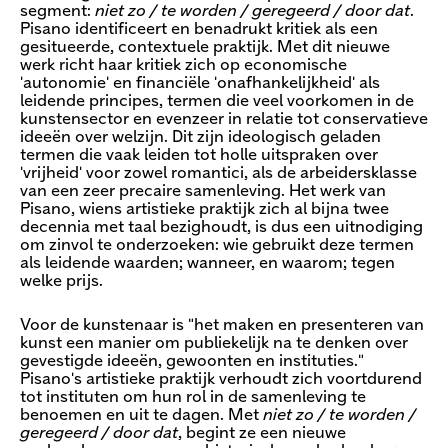
segment:
niet zo / te worden / geregeerd / door dat​
.
Pisano identificeert en benadrukt kritiek als een
gesitueerde, contextuele praktijk. Met dit nieuwe
werk richt haar kritiek zich op economische
'autonomie' en financiële 'onafhankelijkheid' als
leidende principes, termen die veel voorkomen in de
kunstensector en evenzeer in relatie tot conservatieve
ideeën over welzijn. Dit zijn ideologisch geladen
termen die vaak leiden tot holle uitspraken over
'vrijheid' voor zowel romantici, als de arbeidersklasse
van een zeer precaire samenleving. Het werk van
Pisano, wiens artistieke praktijk zich al bijna twee
decennia met taal bezighoudt, is dus een uitnodiging
om zinvol te onderzoeken: wie gebruikt deze termen
als leidende waarden; wanneer, en waarom; tegen
welke prijs.
Voor de kunstenaar is "het maken en presenteren van
kunst een manier om publiekelijk na te denken over
gevestigde ideeën, gewoonten en instituties."
Pisano's artistieke praktijk verhoudt zich voortdurend
tot instituten om hun rol in de samenleving te
benoemen en uit te dagen. Met
niet zo / te worden /
geregeerd / door dat​
, begint ze een nieuwe