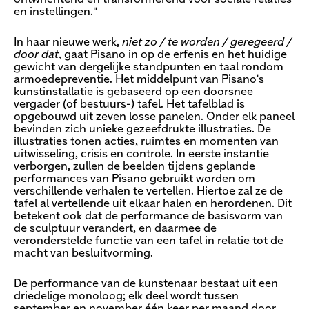
en instellingen."
In haar nieuwe werk,
niet zo / te worden / geregeerd /
door dat​
, gaat Pisano in op de erfenis en het huidige
gewicht van dergelijke standpunten en taal rondom
armoedepreventie. Het middelpunt van Pisano's
kunstinstallatie is gebaseerd op een doorsnee
vergader (of bestuurs-) tafel. Het tafelblad is
opgebouwd uit zeven losse panelen. Onder elk paneel
bevinden zich unieke gezeefdrukte illustraties. De
illustraties tonen acties, ruimtes en momenten van
uitwisseling, crisis en controle. In eerste instantie
verborgen, zullen de beelden tijdens geplande
performances van Pisano gebruikt worden om
verschillende verhalen te vertellen. Hiertoe zal ze de
tafel al vertellende uit elkaar halen en herordenen. Dit
betekent ook dat de performance de basisvorm van
de sculptuur verandert, en daarmee de
veronderstelde functie van een tafel in relatie tot de
macht van besluitvorming.
De performance van de kunstenaar bestaat uit een
driedelige monoloog; elk deel wordt tussen
september en november één keer per maand door