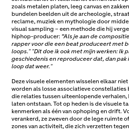
zoals metalen platen, leeg canvas en zakken
bundelen beelden uit de archeologie, straat
reclame, muziek en mythologie door middel
visual sampling – een methode die hij vergel
hiphop-producer:
“Als je aan de compositie 
rapper voor die een beat produceert met 
loops
.
"
"Dit doe ik ook met mijn werken: Ik 
geschiedenis en reproduceer dat, dan pak i
loop dat weer."
Deze visuele elementen wisselen elkaar nie
worden als losse associatieve constellaties 
die relaties tussen uiteenlopende verhalen,
laten ontstaan. Tot op heden is de visuele ta
kenmerken als één van ophoping en drift. Vo
verankerd, ze zweven door de lege ruimte o
zones van activiteit, die zich verzetten tege