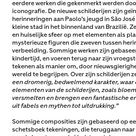
eerdere werken die gekenmerkt werden door
iconografie. De nieuwe schilderijen zijn geï
herinneringen aan Paolo’s jeugd in São José
kleine stad in het binnenland van Brazilië. Z
en huiselijke sfeer op met elementen als pla
mysterieuze figuren die zweven tussen heri
verbeelding. Sommige werken zijn gebaseerd
kindertijd, en voeren terug naar zijn vroegs
tekenen als manier om, door nieuwsgierighei
wereld te begrijpen. Over zijn schilderijen 
een dromerig, bedwelmend karakter, waar 
elementen van de schilderijen, zoals bloe
versmelten en brengen een fantastische en
uit fabels en mythen tot uitdrukking.”
Sommige composities zijn gebaseerd op ee
schetsboek tekeningen, die teruggaan naar 