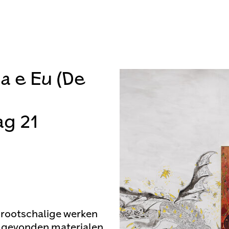
a e Eu (De
ag 21
grootschalige werken
p gevonden materialen