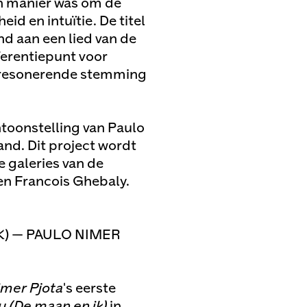
en manier was om de
id en intuïtie. De titel
nd aan een lied van de
ferentiepunt voor
en resonerende stemming
entoonstelling van Paulo
and. Dit project wordt
 galeries van de
n Francois Ghebaly.
IK) — PAULO NIMER
imer Pjota
's eerste
u (De maan en ik)
in