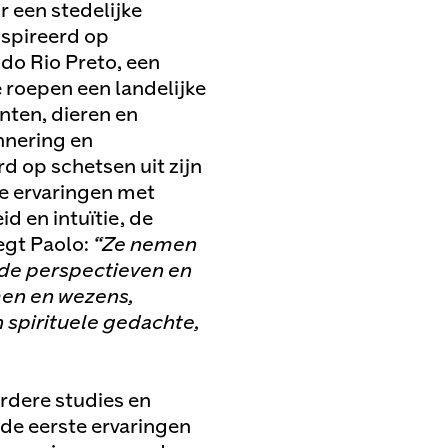
 een stedelijke
nspireerd op
 do Rio Preto, een
e roepen een landelijke
nten, dieren en
nnering en
 op schetsen uit zijn
te ervaringen met
d en intuïtie, de
zegt Paolo:
“Ze nemen
de perspectieven en
men en wezens,
 spirituele gedachte,
rdere studies en
de eerste ervaringen