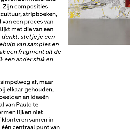
. Zijn composities
cultuur, stripboeken,
 van een proces van
ijkt met die van een
denkt, stel je je een
behulp van samples en
pak een fragment uit de
k een ander stuk en
t simpelweg af, maar
bij elkaar gehouden,
 beelden en ideeën
al van Paulo te
rmen lijken niet
f klonteren samen in
n één centraal punt van