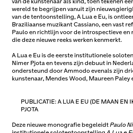
van de kunstenaar als kind, toen tekenen e
wereld te begrijpen vanuit zijn nieuwsgierighe
van de tentoonstelling, A Lua e Eu, is ontlee
Braziliaanse muzikant Cassiano, een vast re
Paulo en richtlijn voor de introspectieve 
die deze nieuwe reeks werken kenmerkt.
A Lua e Eu is de eerste institutionele solot
Nimer Pjota en tevens zijn debuut in Nederl
ondersteund door Ammodo evenals zijn drie
kunstenaar, Mendes Wood, Maureen Paley e
PUBLICATIE: A LUA E EU (DE MAAN EN 
PJOTA
Deze nieuwe monografie begeleidt
Paulo N
institutionele solotentoonstelling
A Lua e E