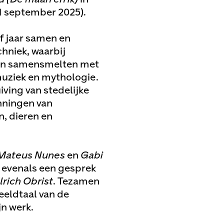
21 september 2025).
f jaar samen en
hniek, waarbij
ten samensmelten met
muziek en mythologie.
ving van stedelijke
nningen van
n, dieren en
Mateus Nunes
en
Gabi
, evenals een gesprek
lrich Obrist
. Tezamen
eeldtaal van de
jn werk.