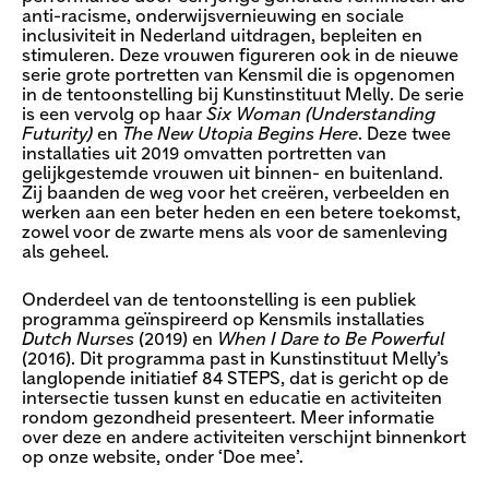
anti-racisme, onderwijsvernieuwing en sociale
inclusiviteit in Nederland uitdragen, bepleiten en
stimuleren. Deze vrouwen figureren ook in de nieuwe
serie grote portretten van Kensmil die is opgenomen
in de tentoonstelling bij Kunstinstituut Melly. De serie
is een vervolg op haar
Six Woman (Understanding
Futurity)
en
The New Utopia Begins Here
. Deze twee
installaties uit 2019 omvatten portretten van
gelijkgestemde vrouwen uit binnen- en buitenland.
Zij baanden de weg voor het creëren, verbeelden en
werken aan een beter heden en een betere toekomst,
zowel voor de zwarte mens als voor de samenleving
als geheel.
Onderdeel van de tentoonstelling is een publiek
programma geïnspireerd op Kensmils installaties
Dutch Nurses
(2019) en
When I Dare to Be Powerful
(2016). Dit programma past in Kunstinstituut Melly’s
langlopende initiatief 84 STEPS, dat is gericht op de
intersectie tussen kunst en educatie en activiteiten
rondom gezondheid presenteert. Meer informatie
over deze en andere activiteiten verschijnt binnenkort
op onze website, onder ‘Doe mee’.