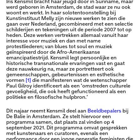
Iris Kensmil bracht haar jeugd door in Suriname, maar
werd geboren in Amsterdam, de stad waar ze nu ook
woont en werkt. In haar solotentoonstelling bij
Kunstinstituut Melly zijn nieuwe werken te zien die
gaan over Nederland, gecombineerd met een selectie
schilderijen en tekeningen uit de periode 2007 tot op
heden. Deze werken vertrekken allemaal vanuit haar
interesse voor muziek en dan met name
protestliederen; van blues tot soul en muziek
geïnspireerd door de Afro-Amerikaanse
emancipatiestrijd. Kensmil legt persoonlijke en
historische transnationale ervaringen vast en gaat
deze nauwkeurig na, maar ze portretteert ook
gemeenschappen, gebeurtenissen en esthetische
vormen
[1]
die manifesteren wat de wetenschapper
Paul Gilroy identificeert als een ‘omstreden culturele
gevoeligheid, die ook heeft gefunctioneerd als een
politieke en filosofische hulpbron.’
Dit najaar neemt Kensmil deel aan
Beeldbepalers
bij
De Balie in Amsterdam. Ze stelt hiervoor een
programma samen, dat plaats zal vinden op 4
september 2021. Dit programma omvat gesprekken
met kunstenaars en curatoren, evenals een
performance door een jonge generatie feministen die