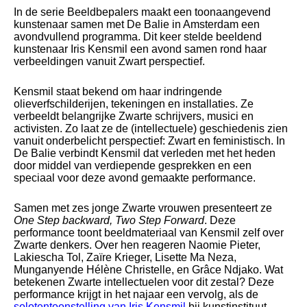
In de serie Beeldbepalers maakt een toonaangevend
kunstenaar samen met De Balie in Amsterdam een
avondvullend programma. Dit keer stelde beeldend
kunstenaar Iris Kensmil een avond samen rond haar
verbeeldingen vanuit Zwart perspectief.
Kensmil staat bekend om haar indringende
olieverfschilderijen, tekeningen en installaties. Ze
verbeeldt belangrijke Zwarte schrijvers, musici en
activisten. Zo laat ze de (intellectuele) geschiedenis zien
vanuit onderbelicht perspectief: Zwart en feministisch. In
De Balie verbindt Kensmil dat verleden met het heden
door middel van verdiepende gesprekken en een
speciaal voor deze avond gemaakte performance.
Samen met zes jonge Zwarte vrouwen presenteert ze
One Step backward, Two Step Forward
. Deze
performance toont beeldmateriaal van Kensmil zelf over
Zwarte denkers. Over hen reageren Naomie Pieter,
Lakiescha Tol, Zaïre Krieger, Lisette Ma Neza,
Munganyende Hélène Christelle, en Grâce Ndjako. Wat
betekenen Zwarte intellectuelen voor dit zestal? Deze
performance krijgt in het najaar een vervolg, als de
solotentoonstelling van Iris Kensmil
bij kunstinstituut