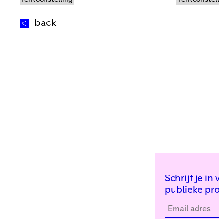
Tentoonstelling
Tentoonstel
back
Schrijf je i
publieke pr