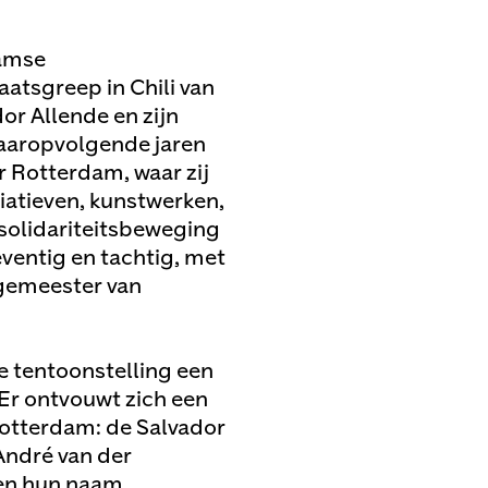
damse
aatsgreep in Chili van
or Allende en zijn
daaropvolgende jaren
 Rotterdam, waar zij
iatieven, kunstwerken,
 solidariteitsbeweging
eventig en tachtig, met
rgemeester van
e tentoonstelling een
Er ontvouwt zich een
Rotterdam: de Salvador
André van der
gen hun naam