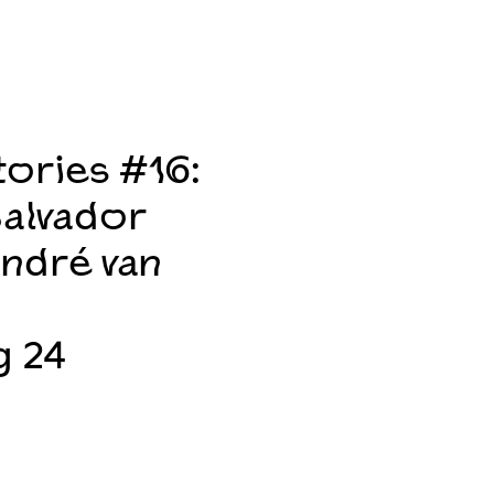
tories #16:
alvador
André van
g 24