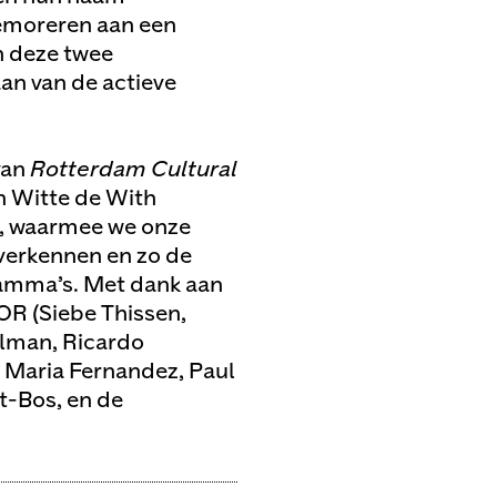
emoreren aan een
n deze twee
an van de actieve
van
Rotterdam Cultural
n Witte de With
, waarmee we onze
verkennen en zo de
ramma’s. Met dank aan
OR (Siebe Thissen,
elman, Ricardo
a Maria Fernandez, Paul
t-Bos, en de