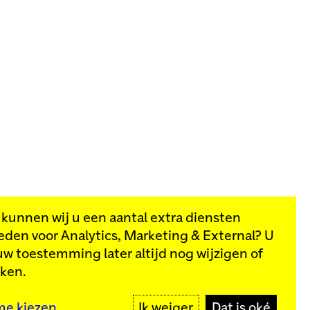
, kunnen wij u een aantal extra diensten
eden voor
Analytics, Marketing & External
? U
van onze
uw toestemming later altijd nog wijzigen of
kken.
MELD JE AAN
me kiezen
Ik weiger
Dat is oké