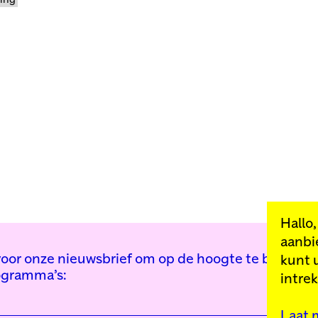
ling
Hallo
aanbi
n voor onze nieuwsbrief om op de hoogte te blijven 
kunt 
ogramma’s:
intre
Laat 