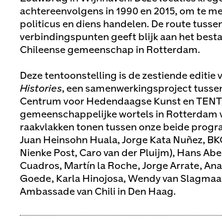
achtereenvolgens in 1990 en 2015, om te m
politicus en diens handelen. De route tusse
verbindingspunten geeft blijk aan het besta
Chileense gemeenschap in Rotterdam.
Deze tentoonstelling is de zestiende editie 
Histories
, een samenwerkingsproject tusse
Centrum voor Hedendaagse Kunst en TENT
gemeenschappelijke wortels in Rotterdam 
raakvlakken tonen tussen onze beide prog
Juan Heinsohn Huala, Jorge Kata Nuñez, BK
Nienke Post, Caro van der Pluijm), Hans Ab
Cuadros, Martín la Roche, Jorge Arrate, An
Goede, Karla Hinojosa, Wendy van Slagmaa
Ambassade van Chili in Den Haag.