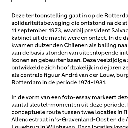
Deze tentoonstelling gaat in op de Rotter
solidariteitsbeweging die ontstond na de st
11 september 1973, waarbij president Salvad
kabinet uit de macht werden ontzet. In de 
kwamen duizenden Chilenen als balling naar
aan de basis stonden van uiteenlopende init
iconen en gebeurtenissen. Deze veelzijdige
ontwikkelde zich hoofdzakelijk in de jaren z
als centrale figuur André van der Louw, bu
Rotterdam in de periode 1974-1981.
In de vorm van een foto-essay markeert dez
aantal sleutel-momenten uit deze periode. 
conceptuele route tussen twee locaties in 
Allendestraat in ’s-Gravenland-Oost en de 
Louwbrug in Wijnhaven. Deze locaties kre