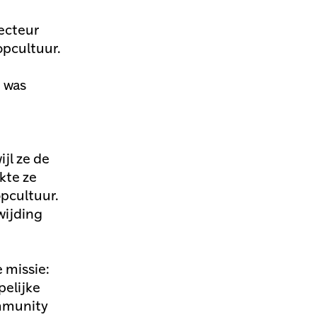
ecteur
opcultuur.
 was
ijl ze de
kte ze
pcultuur.
wijding
 missie:
pelijke
mmunity