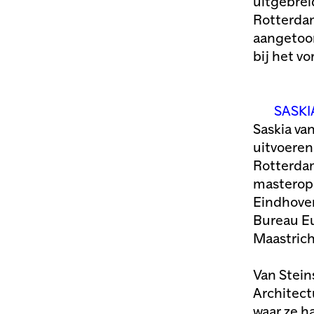
uitgebrei
Rotterdam
aangetoon
bij het v
SASKI
Saskia van
uitvoeren
Rotterdam
masteropl
Eindhoven
Bureau Eu
Maastrich
Van Stein
Architect
waar ze h