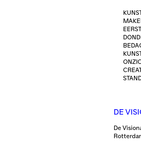
KUNST
MAKEN
EERST
DONDE
BEDAC
KUNST
ONZIC
CREAT
STAN
DE VIS
De Vision
Rotterdam