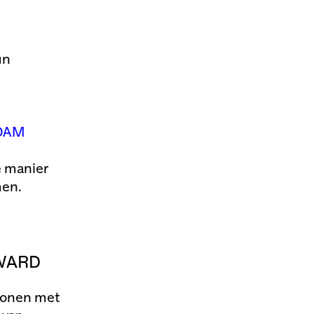
un
EDAM
e manier
men.
AWARD
rsonen met