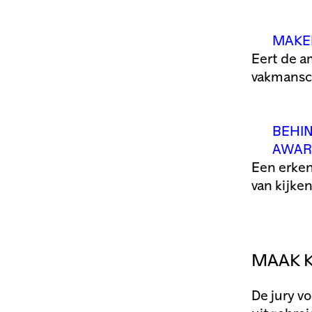
MAKE
Eert de a
vakmansch
BEHI
AWAR
Een erken
van kijke
MAAK K
De jury v