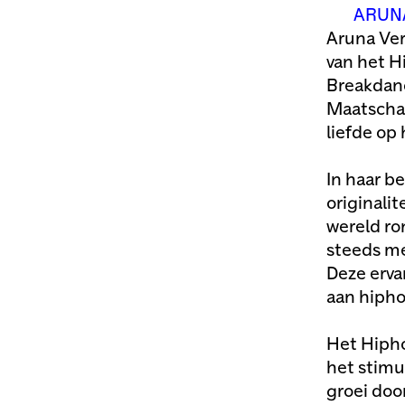
ARUN
Aruna Ver
van het H
Breakdanc
Maatschap
liefde op 
In haar b
originalit
wereld ro
steeds me
Deze erva
aan hipho
Het Hipho
het stimu
groei do