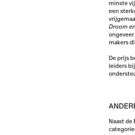
minste vi
een sterk
vrijgemaa
Droom en
ongeveer 
makers di
De prijs b
leiders b
ondersteu
ANDERE
Naast de
categorie