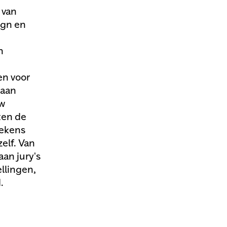
 van
ign en
n
en voor
 aan
uw
ten de
tekens
elf. Van
an jury's
ellingen,
.