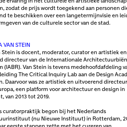
de ervaring in het culturele en artistieke landschap
, zodat de prijs wordt toegekend aan personen d
d te beschikken over een langetermijnvisie en le
ormgeven van de culturele sector van de stad.
A VAN STEIN
 Stein is docent, moderator, curator en artistiek en
d directeur van de Internationale Architectuurbië
 (IABR). Van Stein is tevens medehoofdafdeling v
eiding The Critical Inquiry Lab aan de Design Aca
. Daarvoor was ze artistiek en uitvoerend directeur
ropa, een platform voor architectuur en design in
t, van 2013 tot 2019.
s curatorpraktijk begon bij het Nederlands
uurinstituut (nu Nieuwe Instituut) in Rotterdam, 
aar eerste stappen zette met het cureren van