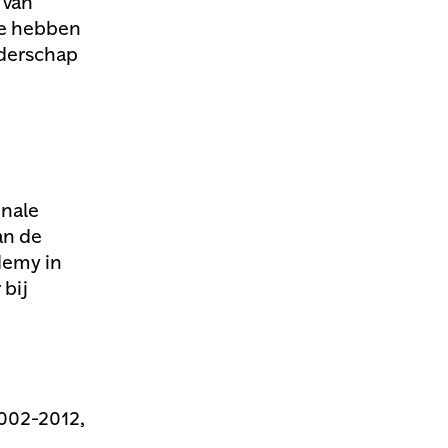
 van
ie hebben
iderschap
nnale
an de
demy in
 bij
2002-2012,