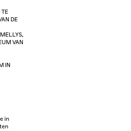
 TE
VAN DE
 MELLYS,
LEUM VAN
M IN
e in
 ten