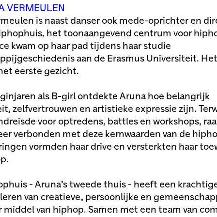
A VERMEULEN
meulen is naast danser ook mede-oprichter en dir
iphophuis, het toonaangevend centrum voor hiph
e kwam op haar pad tijdens haar studie
pijgeschiedenis aan de Erasmus Universiteit. Het
het eerste gezicht.
eginjaren als B-girl ontdekte Aruna hoe belangrijk
eit, zelfvertrouwen en artistieke expressie zijn. Terw
ndreisde voor optredens, battles en workshops, raa
er verbonden met deze kernwaarden van de hipho
ringen vormden haar drive en versterkten haar toe
p.
phuis - Aruna’s tweede thuis - heeft een krachtige
leren van creatieve, persoonlijke en gemeenschap
or middel van hiphop. Samen met een team van co