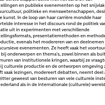
ellingen en publieke evenementen op het snijvlak
uurcultuur, politieke en menswetenschappen, des
 kunst. In de loop van haar carrière mondde haar
telde interesse in het discours rond de politiek va
atie uit in experimenten met verschillende
tellingsformats, presentatiemethoden en method
ductie, evenals het modereren van en deelnemen
discursieve evenementen. Ze heeft vaak het voorto
ij onderwerpen en thema's, zowel binnen als bui
muren van institutionele kringen, waarbij ze vraag
bij culturele productie en de ontworpen omgeving z
ft vaak lezingen, modereert debatten, neemt deel a
zitter geweest van besturen van vele culturele inst
ederland als in de internationale (culturele) wereld