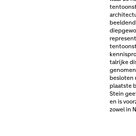
tentoonst
architect
beeldende
diepgewor
represent
tentoons
kennispro
talrijke 
genomen b
besloten 
plaatste 
Stein gee
en is voor
zowel in N