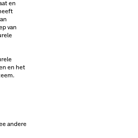
aat en
heeft
van
ep van
urele
urele
ven en het
teem.
ee andere