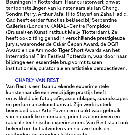
Beuningen in Rotterdam. Haar curatorwerk omvat
tentoonstellingen van kunstenaars als Ian Cheng,
Sondra Perry, Arthur Jafa, Hito Steyerl en Zaha Hadid.
Gad heeft eerder functies bekleed bij Serpentine
Galleries (Londen), KANAL–Centre Pompidou
(Brussel) en Kunstinstituut Melly (Rotterdam). Ze
heeft ook zitting gehad in verschillende prestigieuze
jury's, waaronder de Oskár Čepan Award, de OGR
Award en de Ammodo Tiger Short Awards van het
International Film Festival Rotterdam, waardoor haar
bijdrage een essentiële brug vormt tussen
institutionele, curatoriale en artistieke perspectieven.
CHARLY VAN REST
Van Rest is een baanbrekende experimentele
kunstenaar die een veelzijdige praktijk heeft
ontwikkeld die fotografie, assemblages, soundscapes
en performancekunst omvat. Zijn werk is sterk
beïnvloed door Arte Povera en maakt vaak gebruik
van natuurlijke materialen, primitieve motieven en
radicale technische experimenten. Van Rest staat ook
bekend om het uitvinden van nieuwe tools en
methoden, waaronder elektronische