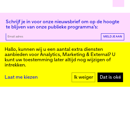
Schrijf je in voor onze nieuwsbrief om op de hoogte
te blijven van onze publieke programma’s:
MELD JE AAN
Kunstinstituut Melly
Hallo, kunnen wij u een aantal extra diensten
aanbieden voor
Analytics, Marketing & External
? U
kunt uw toestemming later altijd nog wijzigen of
intrekken.
Kunstinstituut Melly
Founded in 1990, Kunstinstituut Melly
Witte de Withstraat 50
(Formerly known as Witte de With) was
3012 BR Rotterdam
conceived as an art house with a mission
+31 (0)10 4110144
to present and discuss the work created
Laat me kiezen
Ik weiger
Dat is oké
today by visual artists and cultural
makers, from here and afar. It organizes
exhibitions, commissions art, publishes,
Facebook
and develops educational and
Instagram
collaborative initiatives.
YouTube
Press
Contact
Privacybeleid
Colofon
Steun ons