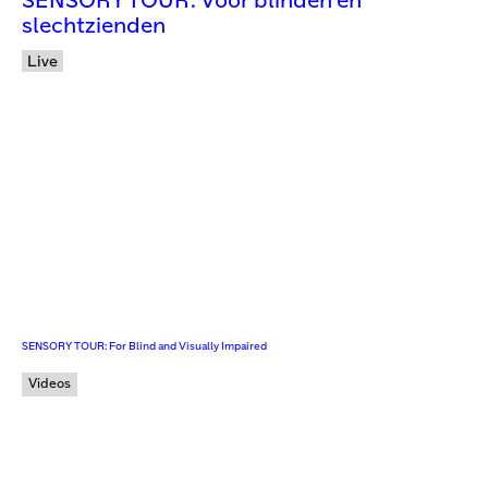
SENSORY TOUR: Voor blinden en
slechtzienden
Live
SENSORY TOUR: For Blind and Visually Impaired
Videos