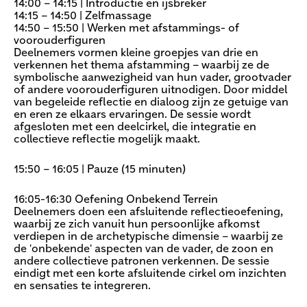
14:00 – 14:15 | Introductie en ijsbreker
14:15 – 14:50 | Zelfmassage
14:50 – 15:50 | Werken met afstammings- of
voorouderfiguren
Deelnemers vormen kleine groepjes van drie en
verkennen het thema afstamming – waarbij ze de
symbolische aanwezigheid van hun vader, grootvader
of andere voorouderfiguren uitnodigen. Door middel
van begeleide reflectie en dialoog zijn ze getuige van
en eren ze elkaars ervaringen. De sessie wordt
afgesloten met een deelcirkel, die integratie en
collectieve reflectie mogelijk maakt.
15:50 – 16:05 | Pauze (15 minuten)
16:05-16:30 Oefening Onbekend Terrein
Deelnemers doen een afsluitende reflectieoefening,
waarbij ze zich vanuit hun persoonlijke afkomst
verdiepen in de archetypische dimensie – waarbij ze
de 'onbekende' aspecten van de vader, de zoon en
andere collectieve patronen verkennen. De sessie
eindigt met een korte afsluitende cirkel om inzichten
en sensaties te integreren.