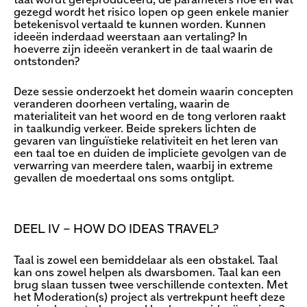
taal wordt gereproduceerd, de parameters hoe en wat
gezegd wordt het risico lopen op geen enkele manier
betekenisvol vertaald te kunnen worden. Kunnen
ideeën inderdaad weerstaan aan vertaling? In
hoeverre zijn ideeën verankert in de taal waarin de
ontstonden?
Deze sessie onderzoekt het domein waarin concepten
veranderen doorheen vertaling, waarin de
materialiteit van het woord en de tong verloren raakt
in taalkundig verkeer. Beide sprekers lichten de
gevaren van linguïstieke relativiteit en het leren van
een taal toe en duiden de impliciete gevolgen van de
verwarring van meerdere talen, waarbij in extreme
gevallen de moedertaal ons soms ontglipt.
DEEL IV – HOW DO IDEAS TRAVEL?
Taal is zowel een bemiddelaar als een obstakel. Taal
kan ons zowel helpen als dwarsbomen. Taal kan een
brug slaan tussen twee verschillende contexten. Met
het Moderation(s) project als vertrekpunt heeft deze