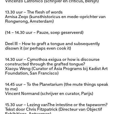
Vincenzo Latronico (schrijver en criticus, Berlijn)
13.30 uur – The flesh of words
Arnisa Zeqo (kunsthistoricus en mede-oprichter van
Rongwrong, Amsterdam)
(14 – 14.30 uur – Pauze, soep geserveerd)
Deel III – How to graft a tongue and subsequently
disown it (or perhaps even cook it)
14.30 uur – Cymothoa exigua or how is discourse
constructed through the grafted tongue?
Xiaoyu Weng (Curator of Asia Programs bij Kadist Art
Foundation, San Francisco)
14.45 uur – To the Planetarium (the mute things speak
to me)
Vincent Normand (schrijver en curator, Parijs)
15.30 uur – Lezing vanThe intestine or the tapeworm?
Tekst door Chris Fitzpatrick (Directeur van Objectif