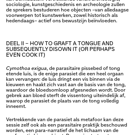
sociologie, kunstgeschiedenis en archeologie zullen
de sprekers bestuderen hoe objecten –van alledaagse
voorwerpen tot kunstwerken, zowel historisch als
hedendaags– actief ons bewustzijn beïnvloeden.
DEEL II – HOW TO GRAFT A TONGUE AND
SUBSEQUENTLY DISOWN IT (OR PERHAPS
EVEN COOK IT)
Cymothoa exigua
, de parasitaire pissebed of tong
etende luis, is de enige parasiet die een heel orgaan
kan vervangen: de luis dringt een vis binnen via de
kieuwen en haakt zich vast aan de basis van de tong,
waardoor de bloedsomloop afgesneden wordt. Door
gebrek aan bloed sterft de vissentong uiteindelijk af,
waarop de parasiet de plaats van de tong volledig
inneemt.
Vertrekkende van de parasiet als metafoor kan deze
sessie zelf ook als een parasitaire praktijk beschouwd
worden, een para-narratief de het lichaam van de