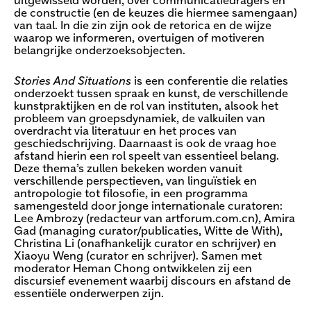
uitgewisseld worden, over communicatiedragers en
de constructie (en de keuzes die hiermee samengaan)
van taal. In die zin zijn ook de retorica en de wijze
waarop we informeren, overtuigen of motiveren
belangrijke onderzoeksobjecten.
Stories And Situations
is een conferentie die relaties
onderzoekt tussen spraak en kunst, de verschillende
kunstpraktijken en de rol van instituten, alsook het
probleem van groepsdynamiek, de valkuilen van
overdracht via literatuur en het proces van
geschiedschrijving. Daarnaast is ook de vraag hoe
afstand hierin een rol speelt van essentieel belang.
Deze thema’s zullen bekeken worden vanuit
verschillende perspectieven, van linguïstiek en
antropologie tot filosofie, in een programma
samengesteld door jonge internationale curatoren:
Lee Ambrozy (redacteur van artforum.com.cn), Amira
Gad (managing curator/publicaties, Witte de With),
Christina Li (onafhankelijk curator en schrijver) en
Xiaoyu Weng (curator en schrijver). Samen met
moderator Heman Chong ontwikkelen zij een
discursief evenement waarbij discours en afstand de
essentiële onderwerpen zijn.