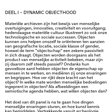
DEEL I – DYNAMIC OBJECTHOOD
Materiële archieven zijn het bewijs van menselijke
overtuigingen, innovaties, creativiteit en vooruitgang;
hedendaagse materiële cultuur illustreert zo ook onze
technologische en sociale successen. Objecten
kunnen ons helpen onszelf te oriënteren ten aanzien
van geografische locatie, sociale klasse of gender,
hoewel de term “objectschap” een zekere passiviteit
in zich draagt. Objecten worden doorgaans als het
product van menselijke activiteit bekeken, maar zijn
zij daarom zelf steeds passief? Ondanks hun
gevoelloze aard hebben objecten de eigenschap op
mensen in te werken, en mediëren zij onze ervaringen
en begrippen. Hoe ver rijkt deze kracht van het
object? In welke mate worden menselijke bedoelingen
ingeprent in objecten? Als afbeeldingen een
semiotische agenda hebben, wat willen objecten dan?
Het doel van dit panel is na te gaan hoe dingen
menselijke ervaringen sturen, en hoe kunst kennis
kan bemiddelen. Vertrekkende vanuit archeologie,