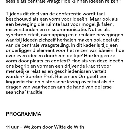
sessie als centrale vraag: Hoe kunnen ideeën reizen?
Tijdens dit deel van de conferentie wordt taal
beschouwd als een vorm voor ideeën. Maar ook als
een beweging die ruimte laat voor mogelijk falen,
misverstanden en miscommunicatie. Noties als
synchroniciteit, overlapping en circulaire bewegingen
waarbij ideeën zichzelf herhalen maken ook deel uit
van de centrale vraagstelling. In dit kader is tijd een
onderliggend element voor het reizen van ideeën: hoe
overleven ideeën doorheen de tijd? Hoe krijgen ze
vorm door plaats en context? Hoe sturen deze ideeën
ons begrip en vormen een drijvende kracht voor
menselijke relaties en geschiedenissen vertelt
worden? Spreker Prof. Rosemary Orr geeft een
linguïstische en historische lezing over taal als de
dragen van waarheden aan de hand van de Ierse
seanchaí traditie.
PROGRAMMA
11 uur – Welkom door Witte de With