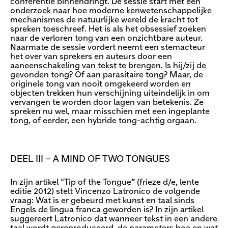
conferentie binnendringt. De sessie start met een
onderzoek naar hoe moderne kenwetenschappelijke
mechanismes de natuurlijke wereld de kracht tot
spreken toeschreef. Het is als het obsessief zoeken
naar de verloren tong van een onzichtbare auteur.
Naarmate de sessie vordert neemt een stemacteur
het over van sprekers en auteurs door een
aaneenschakeling van tekst te brengen. Is hij/zij de
gevonden tong? Of aan parasitaire tong? Maar, de
originele tong van nooit omgekeerd worden en
objecten trekken hun verschijning uiteindelijk in om
vervangen te worden door lagen van betekenis. Ze
spreken nu wel, maar misschien met een ingeplante
tong, of eerder, een hybride tong-achtig orgaan.
DEEL III – A MIND OF TWO TONGUES
In zijn artikel “Tip of the Tongue” (frieze d/e, lente
editie 2012) stelt Vincenzo Latronico de volgende
vraag: Wat is er gebeurd met kunst en taal sinds
Engels de lingua franca geworden is? In zijn artikel
suggereert Latronico dat wanneer tekst in een andere