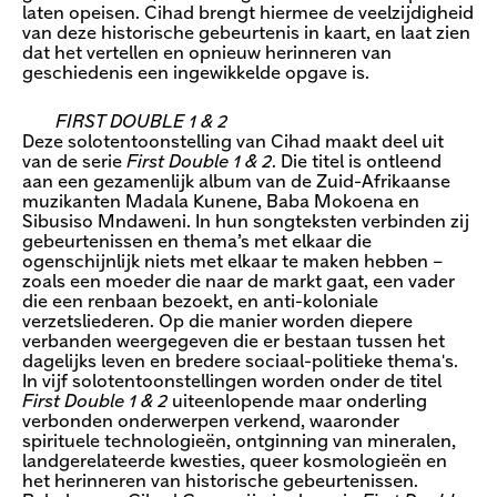
laten opeisen. Cihad brengt hiermee de veelzijdigheid
van deze historische gebeurtenis in kaart, en laat zien
dat het vertellen en opnieuw herinneren van
geschiedenis een ingewikkelde opgave is.
FIRST DOUBLE 1 & 2
Deze solotentoonstelling van Cihad maakt deel uit
van de serie
First Double 1 & 2
. Die titel is ontleend
aan een gezamenlijk album van de Zuid-Afrikaanse
muzikanten Madala Kunene, Baba Mokoena en
Sibusiso Mndaweni. In hun songteksten verbinden zij
gebeurtenissen en thema’s met elkaar die
ogenschijnlijk niets met elkaar te maken hebben –
zoals een moeder die naar de markt gaat, een vader
die een renbaan bezoekt, en anti-koloniale
verzetsliederen. Op die manier worden diepere
verbanden weergegeven die er bestaan tussen het
dagelijks leven en bredere sociaal-politieke thema's.
In vijf solotentoonstellingen worden onder de titel
First Double 1 & 2
uiteenlopende maar onderling
verbonden onderwerpen verkend, waaronder
spirituele technologieën, ontginning van mineralen,
landgerelateerde kwesties, queer kosmologieën en
het herinneren van historische gebeurtenissen.