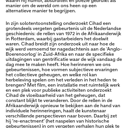
waarin hij humor, absurditeit en poëzie gebruikt als
manier om de wereld om ons heen op een
alternatieve manier te begrijpen.
In zijn solotentoonstelling onderzoekt Cihad een
grotendeels vergeten gebeurtenis uit de Nederlandse
geschiedenis: de rellen van 1972 in de Afrikaanderwijk
in Rotterdam, waarbij gastarbeiders het doelwit
waren. Cihad breidt zijn onderzoek uit naar hoe de
wijk werd vernoemd ter nagedachtenis aan de 'Anglo-
Boerenoorlog' in Zuid-Afrika en naar de specifieke
uitdagingen van gentrificatie waar de wijk vandaag de
dag mee te maken heeft. Hoe herinneren we ons
gebeurtenissen, hoe vormen subjectieve ervaringen
het collectieve geheugen, en welke rol kan
herbeleving spelen om het verleden in het heden te
brengen? Met film, een installatie met ruimtelijk werk
en een plek voor publieke activiteiten onderzoekt
Cihad de vloeibaarheid van het geheugen, dat
constant blijkt te veranderen. Door de rellen in de
Afrikaanderwijk opnieuw te bekijken aan de hand van
individuele herinneringen, haalt de kunstenaar
verschillende perspectieven naar boven. Daarbij zet
hij ‘re-enactment’ (het naspelen van historische
gebeurtenissen) in om vergeten verhalen hun plek te