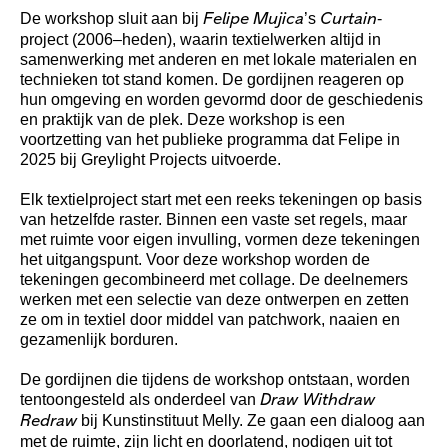
De workshop sluit aan bij
’s
-
Felipe Mujica
Curtain
project (2006–heden), waarin textielwerken altijd in
samenwerking met anderen en met lokale materialen en
technieken tot stand komen. De gordijnen reageren op
hun omgeving en worden gevormd door de geschiedenis
en praktijk van de plek. Deze workshop is een
voortzetting van het publieke programma dat Felipe in
2025 bij Greylight Projects uitvoerde.
Elk textielproject start met een reeks tekeningen op basis
van hetzelfde raster. Binnen een vaste set regels, maar
met ruimte voor eigen invulling, vormen deze tekeningen
het uitgangspunt. Voor deze workshop worden de
tekeningen gecombineerd met collage. De deelnemers
werken met een selectie van deze ontwerpen en zetten
ze om in textiel door middel van patchwork, naaien en
gezamenlijk borduren.
De gordijnen die tijdens de workshop ontstaan, worden
tentoongesteld als onderdeel van
Draw Withdraw
bij Kunstinstituut Melly. Ze gaan een dialoog aan
Redraw
met de ruimte, zijn licht en doorlatend, nodigen uit tot