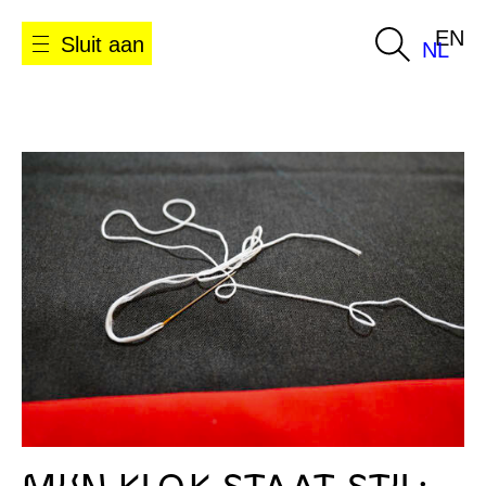
EN
Sluit aan
NL