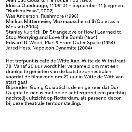
Jean Luc Godard, Pierrot Le Fou (1965)
Idrissa Ouedraogo, 11’09”01 – September 11 (segment
“Burkina Faso”, 2002)
Wes Anderson, Rushmore (1998)
Markus Mittermeier, Muxmäuschenstill (Quiet as a
Mouse) (2004)
Stanley Kubrick, Dr. Strangelove or How I Learned to
Stop Worrying and Love the Bomb (1964)
Edward D. Wood, Plan 9 From Outer Space (1954)
Jared Hess, Napoleon Dynamite (2004)
Het trefpunt is café de Witte Aap, Witte de Withstraat
78. Vanaf 20 uur wordt hier verzameld om met een
drankje te genieten van de laatste zonnestralen
voordat de filmavond om 22 uur in Witte de With van
start gaat.
Bijzonder: Going Quixotic! is de enige keer dat Don
Quijote te zien is met op de achtergrond een prachtig
nachtelijk uitzicht op Rotterdam, als passend decor
bij deze theatrale tentoonstelling.