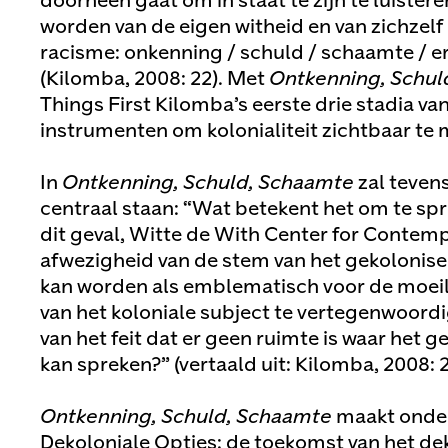
doorheen gaat om in staat te zijn te luister
worden van de eigen witheid en van zichzelf 
racisme: onkenning / schuld / schaamte / er
(Kilomba, 2008: 22). Met
Ontkenning, Schul
Things First Kilomba’s eerste drie stadia v
instrumenten om kolonialiteit zichtbaar te
In
Ontkenning, Schuld, Schaamte
zal teven
centraal staan: “Wat betekent het om te spr
dit geval, Witte de With Center for Contemp
afwezigheid van de stem van het gekolonise
kan worden als emblematisch voor de moeil
van het koloniale subject te vertegenwoordi
van het feit dat er geen ruimte is waar het 
kan spreken?” (vertaald uit: Kilomba, 2008: 2
Ontkenning, Schuld, Schaamte
maakt onder
Dekoloniale Opties: de toekomst van het dek