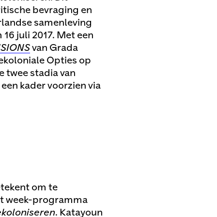
ritische bevraging en
derlandse samenleving
 16 juli 2017. Met een
USIONS
van Grada
ekoloniale Opties op
ste twee stadia van
een kader voorzien via
betekent om te
het week-programma
ekoloniseren
. Katayoun