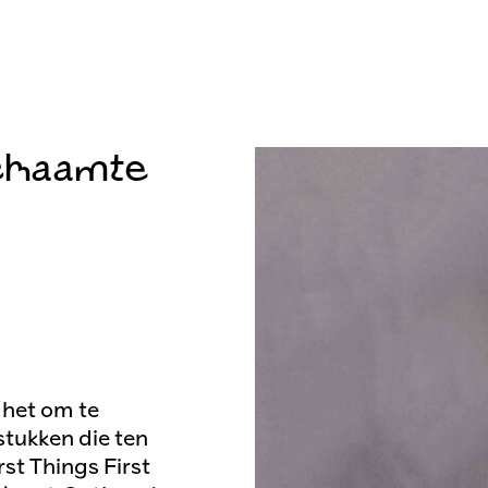
chaamte
 het om te
stukken die ten
rst Things First