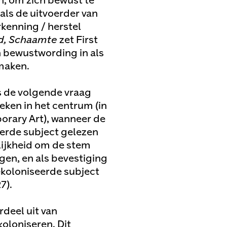
en, om zich bewust te
als de uitvoerder van
kenning / herstel
d, Schaamte
zet First
an bewustwording in als
 maken.
s de volgende vraag
eken in het centrum (in
orary Art), wanneer de
erde subject gelezen
ijkheid om de stem
gen, en als bevestiging
gekoloniseerde subject
7).
deel uit van
oloniseren. Dit