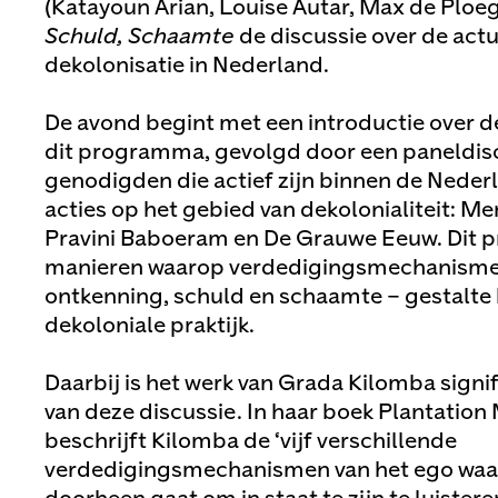
(Katayoun Arian, Louise Autar, Max de Ploe
Schuld, Schaamte
de discussie over de act
dekolonisatie in Nederland.
De avond begint met een introductie over 
dit programma, gevolgd door een paneldisc
genodigden die actief zijn binnen de Nede
acties op het gebied van dekolonialiteit: M
Pravini Baboeram en De Grauwe Eeuw. Dit 
manieren waarop verdedigingsmechanismen
ontkenning, schuld en schaamte – gestalte 
dekoloniale praktijk.
Daarbij is het werk van Grada Kilomba signi
van deze discussie. In haar boek Plantatio
beschrijft Kilomba de ‘vijf verschillende
verdedigingsmechanismen van het ego waar 