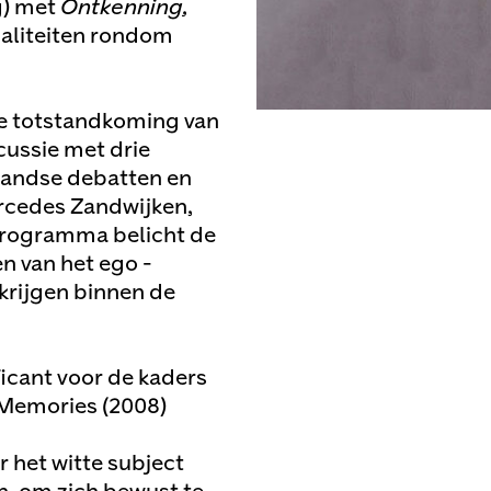
g) met
Ontkenning,
ualiteiten rondom
de totstandkoming van
ussie met drie
rlandse debatten en
ercedes Zandwijken,
programma belicht de
 van het ego -
krijgen binnen de
ficant voor de kaders
n Memories (2008)
het witte subject