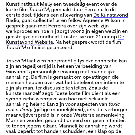
Kunstinstituut Melly een tweedelig event over de
korte film
Touch’M
, gemaakt door Ferreira. In dit
eerste deel, tijdens een aflevering van
De Kunstavond
Radio
, gaat collectief leren fellow Aqueene Wilson in
gesprek gaan met Ferreira over zijn werk, zijn
werkproces en hoe hij zorgt voor zijn eigen welzijn en
geestelijke gezondheid. Luister live om 21 uur op
De
Kunstavond Website
. Na het gesprek wordt de film
Touch’M
officiëel gelanceerd.
Touch’M
laat zien hoe prachtig fysieke connectie kan
zijn en tegelijkertijd is het een verbeelding van
Giovanni’s persoonlijke ervaring met mannelijke
aanraking. De film is gemaakt om opvattingen die
mensen hebben over wat het betekent om intiem te
zijn als man, ter discussie te stellen. Zoals de
kunstenaar zelf zegt: “deze korte film dient als een
symbolische weergave van hoe niet-seksuele
aanraking helend kan zijn voor aspecten van
toxic
masculinity
(giftige mannelijkheid), iets dat verborgen
maar wijdverspreid is in onze Westerse samenleving.
Mannen worden geconditioneerd om geen intimiteit
te tonen jegens elkaar. Mannelijke aanraking wordt
vaak beperkt tot handen schudden, een klap op de