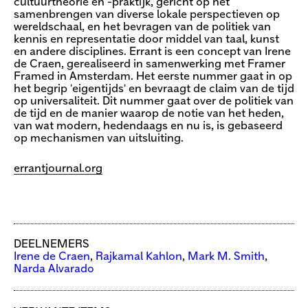
cultuurtheorie en -praktijk, gericht op het
samenbrengen van diverse lokale perspectieven op
wereldschaal, en het bevragen van de politiek van
kennis en representatie door middel van taal, kunst
en andere disciplines. Errant is een concept van Irene
de Craen, gerealiseerd in samenwerking met Framer
Framed in Amsterdam. Het eerste nummer gaat in op
het begrip 'eigentijds' en bevraagt de claim van de tijd
op universaliteit. Dit nummer gaat over de politiek van
de tijd en de manier waarop de notie van het heden,
van wat modern, hedendaags en nu is, is gebaseerd
op mechanismen van uitsluiting.
errantjournal.org
DEELNEMERS
Irene de Craen
,
Rajkamal Kahlon
,
Mark M. Smith
,
Narda Alvarado