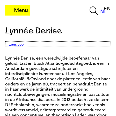
EN
Menu
NL
Lynnée Denise
Lees voor
Lynnée Denise, een wereldwijde beoefenaar van
geluid, taal en Black Atlantic-gedachtegoed, is een in
Amsterdam gevestigde schrijfster en
interdisciplinaire kunstenaar uit Los Angeles,
Californië. Beïnvloed door de platencollectie van haar
ouders en de jaren 80, traceert en benadrukt Denise
in haar werk de intimiteit van underground
nachtclubbewegingen, muziekmigratie en bascultuur
in de Afrikaanse diaspora. In 2013 bedacht ze de term
DJ Scholarship, waarmee ze onderzoekt hoe kennis
wordt verzameld, geïnterpreteerd en geproduceerd
via een conceptueel en theoretisch kader, waardoor