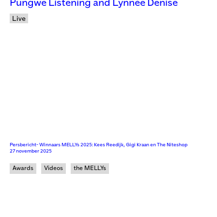
Pungwe Listening and Lynnée Denise
Live
Persbericht- Winnaars MELLYs 2025: Kees Reedijk, Gigi Kraan en The Niteshop
27 november 2025
Awards
Videos
the MELLYs