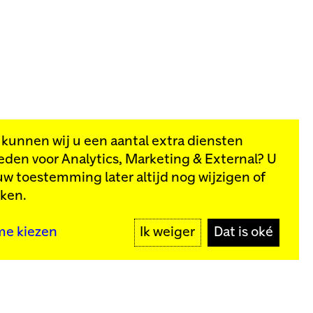
, kunnen wij u een aantal extra diensten
eden voor
Analytics, Marketing & External
? U
van onze
uw toestemming later altijd nog wijzigen of
kken.
MELD JE AAN
me kiezen
Ik weiger
Dat is oké
y