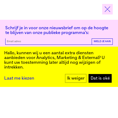
Schrijf je in voor onze nieuwsbrief om op de hoogte
te blijven van onze publieke programma’s:
MELD JE AAN
Kunstinstituut Melly
Hallo, kunnen wij u een aantal extra diensten
aanbieden voor
Analytics, Marketing & External
? U
kunt uw toestemming later altijd nog wijzigen of
intrekken.
Kunstinstituut Melly
Founded in 1990, Kunstinstituut Melly
Witte de Withstraat 50
(Formerly known as Witte de With) was
3012 BR Rotterdam
conceived as an art house with a mission
+31 (0)10 4110144
to present and discuss the work created
Laat me kiezen
Ik weiger
Dat is oké
today by visual artists and cultural
makers, from here and afar. It organizes
exhibitions, commissions art, publishes,
Facebook
and develops educational and
Instagram
collaborative initiatives.
YouTube
Press
Contact
Privacybeleid