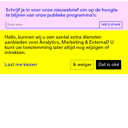
Schrijf je in voor onze nieuwsbrief om op de hoogte
te blijven van onze publieke programma’s:
MELD JE AAN
Kunstinstituut Melly
Hallo, kunnen wij u een aantal extra diensten
aanbieden voor
Analytics, Marketing & External
? U
kunt uw toestemming later altijd nog wijzigen of
intrekken.
Kunstinstituut Melly
Founded in 1990, Kunstinstituut Melly
Witte de Withstraat 50
(Formerly known as Witte de With) was
3012 BR Rotterdam
conceived as an art house with a mission
+31 (0)10 4110144
to present and discuss the work created
Laat me kiezen
Ik weiger
Dat is oké
today by visual artists and cultural
makers, from here and afar. It organizes
exhibitions, commissions art, publishes,
Facebook
and develops educational and
Instagram
collaborative initiatives.
YouTube
Press
Contact
Privacybeleid
Colofon
Steun ons
Cookie-instellingen
Meld je aan voor onze nieuwsbrief