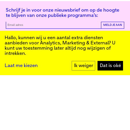
Schrijf je in voor onze nieuwsbrief om op de hoogte
te blijven van onze publieke programma’s:
MELD JE AAN
Kunstinstituut Melly
Hallo, kunnen wij u een aantal extra diensten
aanbieden voor
Analytics, Marketing & External
? U
kunt uw toestemming later altijd nog wijzigen of
intrekken.
Kunstinstituut Melly
Founded in 1990, Kunstinstituut Melly
Witte de Withstraat 50
(Formerly known as Witte de With) was
3012 BR Rotterdam
conceived as an art house with a mission
+31 (0)10 4110144
to present and discuss the work created
Laat me kiezen
Ik weiger
Dat is oké
today by visual artists and cultural
makers, from here and afar. It organizes
exhibitions, commissions art, publishes,
Facebook
and develops educational and
Instagram
collaborative initiatives.
YouTube
Press
Contact
Privacybeleid
Colofon
Steun ons
Cookie-instellingen
Meld je aan voor onze nieuwsbrief