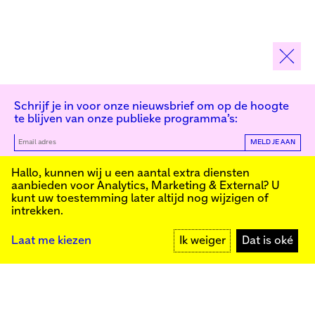
Schrijf je in voor onze nieuwsbrief om op de hoogte
te blijven van onze publieke programma’s:
MELD JE AAN
Kunstinstituut Melly
Hallo, kunnen wij u een aantal extra diensten
aanbieden voor
Analytics, Marketing & External
? U
kunt uw toestemming later altijd nog wijzigen of
intrekken.
Kunstinstituut Melly
Founded in 1990, Kunstinstituut Melly
Witte de Withstraat 50
(Formerly known as Witte de With) was
3012 BR Rotterdam
conceived as an art house with a mission
+31 (0)10 4110144
to present and discuss the work created
Laat me kiezen
Ik weiger
Dat is oké
today by visual artists and cultural
makers, from here and afar. It organizes
exhibitions, commissions art, publishes,
Facebook
and develops educational and
Instagram
collaborative initiatives.
YouTube