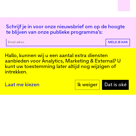
Schrijf je in voor onze nieuwsbrief om op de hoogte
te blijven van onze publieke programma’s:
MELD JE AAN
Kunstinstituut Melly
Hallo, kunnen wij u een aantal extra diensten
aanbieden voor
Analytics, Marketing & External
? U
kunt uw toestemming later altijd nog wijzigen of
intrekken.
Kunstinstituut Melly
Founded in 1990, Kunstinstituut Melly
Witte de Withstraat 50
(Formerly known as Witte de With) was
3012 BR Rotterdam
conceived as an art house with a mission
+31 (0)10 4110144
to present and discuss the work created
Laat me kiezen
Ik weiger
Dat is oké
today by visual artists and cultural
makers, from here and afar. It organizes
exhibitions, commissions art, publishes,
Facebook
and develops educational and
Instagram
collaborative initiatives.
YouTube
Press
Contact
Privacybeleid
Colofon