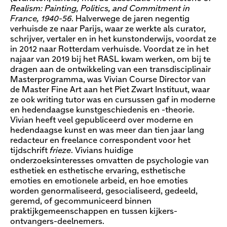
Realism: Painting, Politics, and Commitment in
France, 1940-56
. Halverwege de jaren negentig
verhuisde ze naar Parijs, waar ze werkte als curator,
schrijver, vertaler en in het kunstonderwijs, voordat ze
in 2012 naar Rotterdam verhuisde. Voordat ze in het
najaar van 2019 bij het RASL kwam werken, om bij te
dragen aan de ontwikkeling van een transdisciplinair
Masterprogramma, was Vivian Course Director van
de Master Fine Art aan het Piet Zwart Instituut, waar
ze ook writing tutor was en cursussen gaf in moderne
en hedendaagse kunstgeschiedenis en -theorie.
Vivian heeft veel gepubliceerd over moderne en
hedendaagse kunst en was meer dan tien jaar lang
redacteur en freelance correspondent voor het
tijdschrift
frieze
. Vivians huidige
onderzoeksinteresses omvatten de psychologie van
esthetiek en esthetische ervaring, esthetische
emoties en emotionele arbeid, en hoe emoties
worden genormaliseerd, gesocialiseerd, gedeeld,
geremd, of gecommuniceerd binnen
praktijkgemeenschappen en tussen kijkers-
ontvangers-deelnemers.