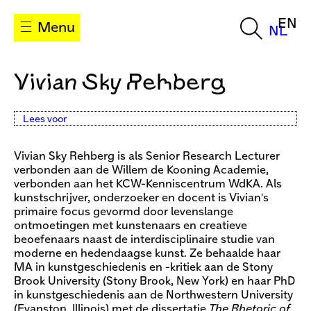
EN
Menu
NL
Vivian Sky Rehberg
Lees voor
Vivian Sky Rehberg is als Senior Research Lecturer
verbonden aan de Willem de Kooning Academie,
verbonden aan het KCW-Kenniscentrum WdKA. Als
kunstschrijver, onderzoeker en docent is Vivian's
primaire focus gevormd door levenslange
ontmoetingen met kunstenaars en creatieve
beoefenaars naast de interdisciplinaire studie van
moderne en hedendaagse kunst. Ze behaalde haar
MA in kunstgeschiedenis en -kritiek aan de Stony
Brook University (Stony Brook, New York) en haar PhD
in kunstgeschiedenis aan de Northwestern University
(Evanston, Illinois) met de dissertatie
The Rhetoric of