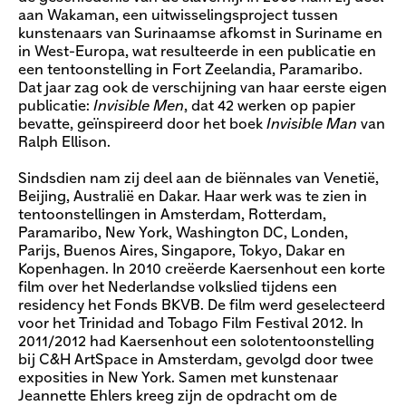
aan Wakaman, een uitwisselingsproject tussen
kunstenaars van Surinaamse afkomst in Suriname en
in West-Europa, wat resulteerde in een publicatie en
een tentoonstelling in Fort Zeelandia, Paramaribo.
Dat jaar zag ook de verschijning van haar eerste eigen
publicatie:
Invisible Men
, dat 42 werken op papier
bevatte, geïnspireerd door het boek
Invisible Man
van
Ralph Ellison.
Sindsdien nam zij deel aan de biënnales van Venetië,
Beijing, Australië en Dakar. Haar werk was te zien in
tentoonstellingen in Amsterdam, Rotterdam,
Paramaribo, New York, Washington DC, Londen,
Parijs, Buenos Aires, Singapore, Tokyo, Dakar en
Kopenhagen. In 2010 creëerde Kaersenhout een korte
film over het Nederlandse volkslied tijdens een
residency het Fonds BKVB. De film werd geselecteerd
voor het Trinidad and Tobago Film Festival 2012. In
2011/2012 had Kaersenhout een solotentoonstelling
bij C&H ArtSpace in Amsterdam, gevolgd door twee
exposities in New York. Samen met kunstenaar
Jeannette Ehlers kreeg zijn de opdracht om de