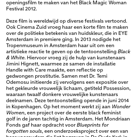
openingsfilm te maken van het Black Magic Woman
Festival 2012.
Deze film is wereldwijd op diverse festivals vertoond.
Ook Cinema Zuid vroeg haar een korte film te maken
over de politieke betekenis van huidskleur, die in EYE
Amsterdam in premiere ging. In 2013 nodigde het
Tropenmuseum in Amsterdam haar uit om een
artistieke reactie te geven op de tentoonstelling
Black
& White
. Hiervoor vroeg zij de hulp van kunstenaars
Jimini Hignett, waarmee ze samen de installatie
Handle with Care maakte, een reflectie op
gedwongen prostitutie. Samen met Dr. Temi
Odemosu initieerde zij vervolgens een expositie over
het gekleurde vrouwelijk lichaam, getiteld Possession,
waaraan twaalf donkere vrouwelijke kunstenaars
deelnamen. Deze tentoonstelling opende in juni 2014
in Kopenhagen. Op het moment werkt zij aan
Wonder
Women
, een project over de eerste black feminist
golf in de jaren tachtig in Amsterdam. Het Mondriaan
Fonds gaf haar opdracht voor
Blueprints for
forgotten souls
, een onderzoeksproject over een van