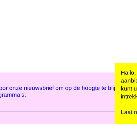
Hallo,
aanbi
 voor onze nieuwsbrief om op de hoogte te blijven va
kunt u
ogramma’s:
intrek
Laat 