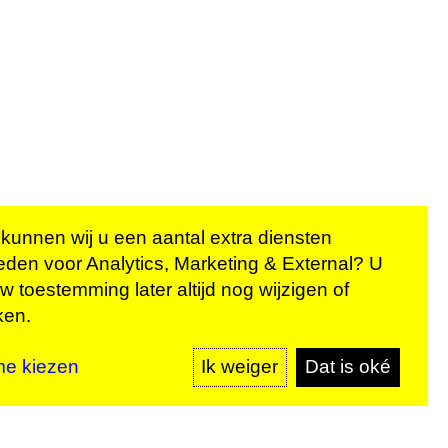
 kunnen wij u een aantal extra diensten
eden voor
Analytics, Marketing & External
? U
n onze
w toestemming later altijd nog wijzigen of
ken.
MELD JE AAN
me kiezen
Ik weiger
Dat is oké