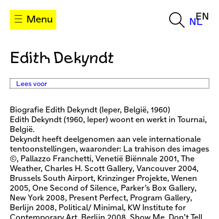
EN
Menu
NL
Edith Dekyndt
Lees voor
Biografie Edith Dekyndt (Ieper, België, 1960)
Edith Dekyndt (1960, Ieper) woont en werkt in Tournai,
België.
Dekyndt heeft deelgenomen aan vele internationale
tentoonstellingen, waaronder: La trahison des images
©, Pallazzo Franchetti, Venetië Biënnale 2001, The
Weather, Charles H. Scott Gallery, Vancouver 2004,
Brussels South Airport, Krinzinger Projekte, Wenen
2005, One Second of Silence, Parker’s Box Gallery,
New York 2008, Present Perfect, Program Gallery,
Berlijn 2008, Political/ Minimal, KW Institute for
Contemporary Art, Berlijn 2008, Show Me, Don’t Tell