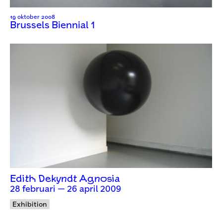
19 oktober 2008
Brussels Biennial 1
Edith Dekyndt Agnosia
28 februari — 26 april 2009
Exhibition