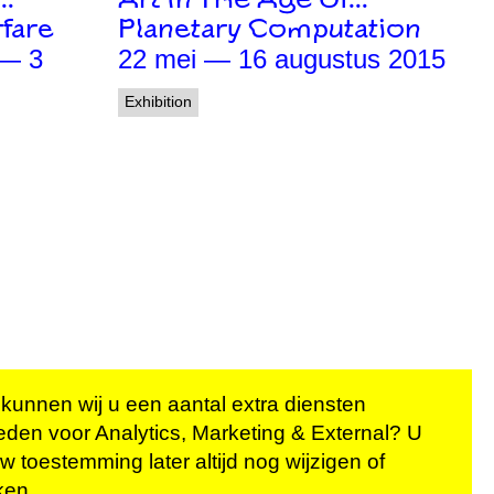
f…
Art In The Age Of…
fare
Planetary Computation
 — 3
22 mei — 16 augustus 2015
Exhibition
 kunnen wij u een aantal extra diensten
eden voor
Analytics, Marketing & External
? U
n onze
w toestemming later altijd nog wijzigen of
ken.