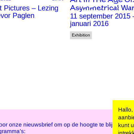
Art In The Age O
 Pictures – Lezing
Asymmetrical War
evor Paglen
11 september 2015
januari 2016
Exhibition
Hallo,
aanbi
 voor onze nieuwsbrief om op de hoogte te blijven va
kunt u
ogramma’s:
intrek