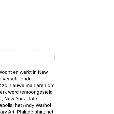
woont en werkt in New
n verschillende
rt zo nieuwe manieren om
werk werd tentoongesteld
t, New York; Tate
apolis; het Andy Warhol
ry Art, Philadelphia; het