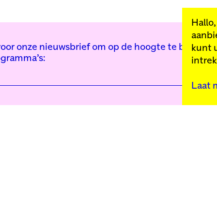
Hallo
aanbi
n voor onze nieuwsbrief om op de hoogte te blijven 
kunt 
ogramma’s:
intre
Laat 
Kunstinstituut Mell
Press
Contact
Privacybeleid
Colofon
Steun ons
Cookie-instellingen