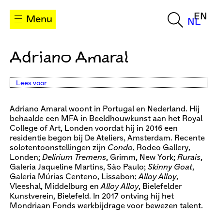
EN
Menu
NL
Adriano Amaral
Lees voor
Adriano Amaral woont in Portugal en Nederland. Hij
behaalde een MFA in Beeldhouwkunst aan het Royal
College of Art, Londen voordat hij in 2016 een
residentie begon bij De Ateliers, Amsterdam. Recente
solotentoonstellingen zijn
Condo
, Rodeo Gallery,
Londen;
Delirium Tremens
, Grimm, New York;
Rurais
,
Galeria Jaqueline Martins, São Paulo;
Skinny Goat
,
Galeria Múrias Centeno, Lissabon;
Alloy Alloy
,
Vleeshal, Middelburg en
Alloy Alloy
, Bielefelder
Kunstverein, Bielefeld. In 2017 ontving hij het
Mondriaan Fonds werkbijdrage voor bewezen talent.