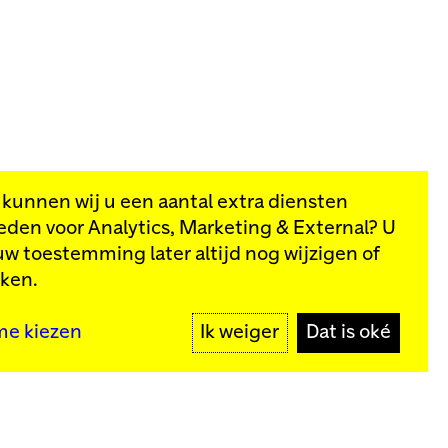
, kunnen wij u een aantal extra diensten
eden voor
Analytics, Marketing & External
? U
van onze
uw toestemming later altijd nog wijzigen of
kken.
MELD JE AAN
me kiezen
Ik weiger
Dat is oké
y