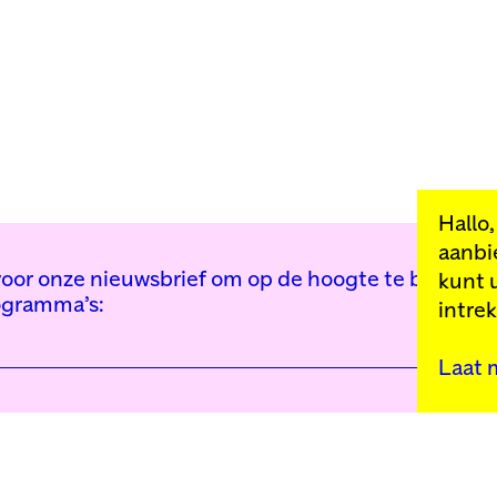
Hallo
aanbi
n voor onze nieuwsbrief om op de hoogte te blijven 
kunt 
ogramma’s:
intre
Laat 
Kunstinstituut Mell