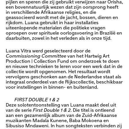
pijlen en speren die zij gebruikt verwijzen naar Orisha,
een bovennatuurlijk wezen dat zijn oorsprong heeft
in verschillende Afrikaanse religies, en die
geassocieerd wordt met de jacht, bossen, dieren en
rijkdom. Luana gebruikt in haar installaties
uiteenlopende materialen die politieke vragen
oproepen over spirituele oorlogsvoering in Brazilië en
daarbuiten, zowel in het verleden als in onze tijd.
Luana Vitra werd geselecteerd door de
Commissioning Committee
van het Hartwig Art
Production | Collection Fund om onderzoek te doen
en nieuwe technieken te leren voor een werk dat in de
collectie wordt opgenomen. Het resultaat wordt
vervolgens geschonken aan de Nederlandse staat als
integraal onderdeel van de Rijkscollectie, beschikbaar
voor instellingen in binnen- en buitenland.
FIRST DOUBLE 1 & 2
Deze solotentoonstelling van Luana maakt deel uit
van de serie
First Double 1 & 2
. Die titel is ontleend
aan een gezamenlijk album van de Zuid-Afrikaanse
muzikanten Madala Kunene, Baba Mokoena en
Sibusiso Mndaweni. In hun songteksten verbinden zij