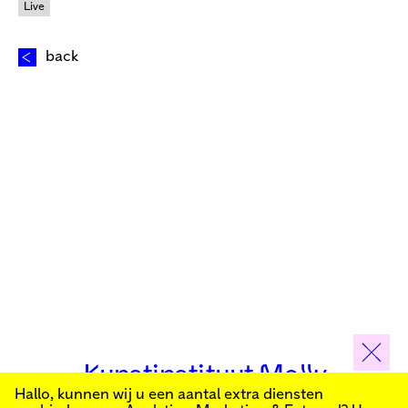
Live
back
Kunstinstituut Melly
Hallo, kunnen wij u een aantal extra diensten