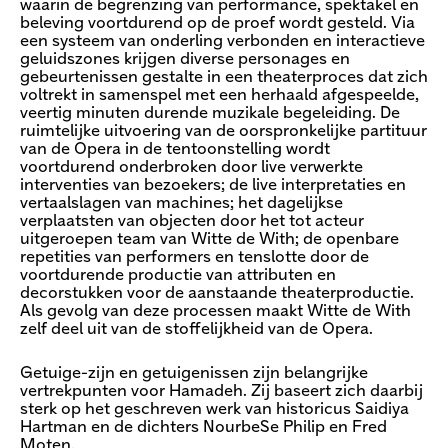
waarin de begrenzing van performance, spektakel en
beleving voortdurend op de proef wordt gesteld. Via
een systeem van onderling verbonden en interactieve
geluidszones krijgen diverse personages en
gebeurtenissen gestalte in een theaterproces dat zich
voltrekt in samenspel met een herhaald afgespeelde,
veertig minuten durende muzikale begeleiding. De
ruimtelijke uitvoering van de oorspronkelijke partituur
van de Opera in de tentoonstelling wordt
voortdurend onderbroken door live verwerkte
interventies van bezoekers; de live interpretaties en
vertaalslagen van machines; het dagelijkse
verplaatsten van objecten door het tot acteur
uitgeroepen team van Witte de With; de openbare
repetities van performers en tenslotte door de
voortdurende productie van attributen en
decorstukken voor de aanstaande theaterproductie.
Als gevolg van deze processen maakt Witte de With
zelf deel uit van de stoffelijkheid van de Opera.
Getuige-zijn en getuigenissen zijn belangrijke
vertrekpunten voor Hamadeh. Zij baseert zich daarbij
sterk op het geschreven werk van historicus Saidiya
Hartman en de dichters NourbeSe Philip en Fred
Moten.