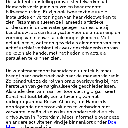
De solotentoonstelling omvat sleutelwerken uit
Hameeds veelzijdige oeuvre en haar recente
blikverschuiving. Er zijn ook twee textiele audio-
installaties en vertoningen van haar videowerken te
zien. Tezamen situeren ze Hameeds artistieke
onderzoek in onder water gelegen zones, die zij
beschouwt als een katalysator voor de ontdekking en
vorming van nieuwe raciale mogelijkheden. Met
geluid, beeld, water en geweld als elementen van een
actief archief verbindt elk werk geschiedenissen van
de koloniale handel met het heden om actuele
paralellen te kunnen zien.
De kunstenaar toont haar ideeën ruimtelijk, maar
brengt haar onderzoek ook naar de mensen via radio.
Zo benadrukt ze de rol van orale overlevering bij het
herstellen van gemarginaliseerde geschiedenissen.
Als onderdeel van haar tentoonstelling organiseert
Kunstinstituut Melly een aflevering van het
radioprogramma Brown Atlantis, om Hameeds
doorlopende onderzoekslijnen te verbinden met
verwante ideeën, discussies en onderzoek die zich
ontvouwen in Rotterdam. Meer informatie over deze
en andere activiteiten vind je binnenkort onder
Doe
Mee
op deze website.