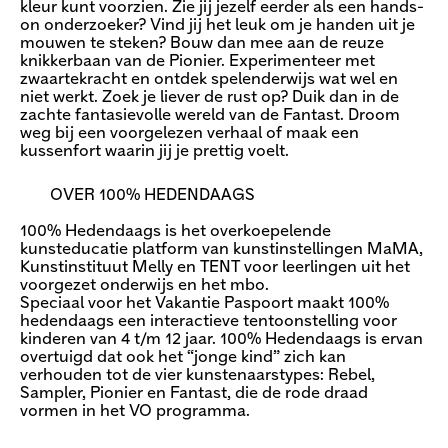
kleur kunt voorzien. Zie jij jezelf eerder als een hands-
on onderzoeker? Vind jij het leuk om je handen uit je
mouwen te steken? Bouw dan mee aan de reuze
knikkerbaan van de Pionier. Experimenteer met
zwaartekracht en ontdek spelenderwijs wat wel en
niet werkt. Zoek je liever de rust op? Duik dan in de
zachte fantasievolle wereld van de Fantast. Droom
weg bij een voorgelezen verhaal of maak een
kussenfort waarin jij je prettig voelt.
OVER 100% HEDENDAAGS
100% Hedendaags is het overkoepelende
kunsteducatie platform van kunstinstellingen MaMA,
Kunstinstituut Melly en TENT voor leerlingen uit het
voorgezet onderwijs en het mbo.
Speciaal voor het Vakantie Paspoort maakt 100%
hedendaags een interactieve tentoonstelling voor
kinderen van 4 t/m 12 jaar. 100% Hedendaags is ervan
overtuigd dat ook het “jonge kind” zich kan
verhouden tot de vier kunstenaarstypes: Rebel,
Sampler, Pionier en Fantast, die de rode draad
vormen in het VO programma.