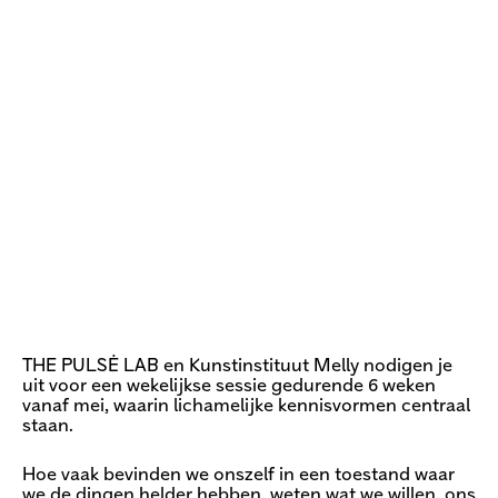
THE PULSĖ LAB en Kunstinstituut Melly nodigen je
uit voor een wekelijkse sessie gedurende 6 weken
vanaf mei, waarin lichamelijke kennisvormen centraal
staan.
Hoe vaak bevinden we onszelf in een toestand waar
we de dingen helder hebben, weten wat we willen, ons