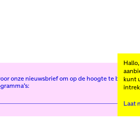
Hallo
aanbi
n voor onze nieuwsbrief om op de hoogte te blijven 
kunt 
ogramma’s:
intre
Laat 
Kunstinstituut Mell