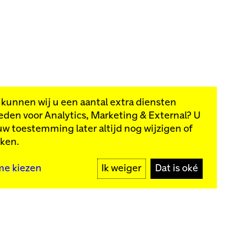
, kunnen wij u een aantal extra diensten
eden voor
Analytics, Marketing & External
? U
van onze
uw toestemming later altijd nog wijzigen of
kken.
MELD JE AAN
me kiezen
Ik weiger
Dat is oké
y