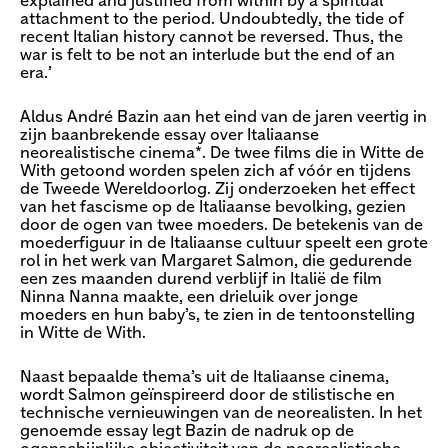
explained and justified from within by a spiritual
attachment to the period. Undoubtedly, the tide of
recent Italian history cannot be reversed. Thus, the
war is felt to be not an interlude but the end of an
era.’
Aldus André Bazin aan het eind van de jaren veertig in
zijn baanbrekende essay over Italiaanse
neorealistische cinema*. De twee films die in Witte de
With getoond worden spelen zich af vóór en tijdens
de Tweede Wereldoorlog. Zij onderzoeken het effect
van het fascisme op de Italiaanse bevolking, gezien
door de ogen van twee moeders. De betekenis van de
moederfiguur in de Italiaanse cultuur speelt een grote
rol in het werk van Margaret Salmon, die gedurende
een zes maanden durend verblijf in Italië de film
Ninna Nanna maakte, een drieluik over jonge
moeders en hun baby’s, te zien in de tentoonstelling
in Witte de With.
Naast bepaalde thema’s uit de Italiaanse cinema,
wordt Salmon geïnspireerd door de stilistische en
technische vernieuwingen van de neorealisten. In het
genoemde essay legt Bazin de nadruk op de