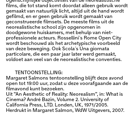
ogenschijnlijke objectiviteit van de neorealistische
films, die tot stand komt doordat alleen gebruik wordt
gemaakt van natuurlijk licht, altijd uit de hand wordt
gefilmd, en er geen gebruik wordt gemaakt van
geconstrueerde filmsets. De meeste films uit de
neorealistische school zijn opgenomen in
doodgewone huiskamers, met behulp van niet-
professionele acteurs. Rossellini´s Rome Open City
wordt beschouwd als het archetypische voorbeeld
van deze beweging. Ook Scola´s Una giornata
particolare, die een paar jaar later werd gemaakt,
voldoet aan veel van de neorealistische conventies.
TENTOONSTELLING:
Margaret Salmons tentoonstelling blijft deze avond
open tot 19:00 uur, zodat u deze voorafgaande aan de
filmavond kunt bezoeken.
Uit “An Aesthetic of Reality: Neorealism”, in: What is
Cinema? André Bazin, Volume 2. University of
California Press, LTD. Londen, UK, 1971/2005.
Herdrukt in Margaret Salmon, WdW Uitgevers, 2007.