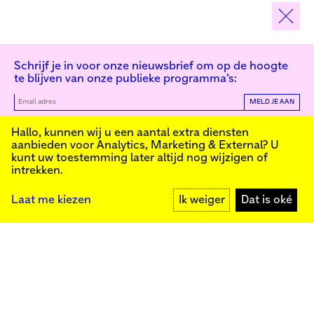
Schrijf je in voor onze nieuwsbrief om op de hoogte
te blijven van onze publieke programma’s:
MELD JE AAN
Kunstinstituut Melly
Hallo, kunnen wij u een aantal extra diensten
aanbieden voor
Analytics, Marketing & External
? U
kunt uw toestemming later altijd nog wijzigen of
intrekken.
Kunstinstituut Melly
Founded in 1990, Kunstinstituut Melly
Witte de Withstraat 50
(Formerly known as Witte de With) was
3012 BR Rotterdam
conceived as an art house with a mission
+31 (0)10 4110144
to present and discuss the work created
Laat me kiezen
Ik weiger
Dat is oké
today by visual artists and cultural
makers, from here and afar. It organizes
exhibitions, commissions art, publishes,
Facebook
and develops educational and
Instagram
collaborative initiatives.
YouTube
Press
Contact
Privacybeleid
Colofon