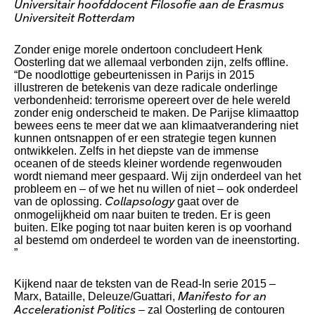
Universitair hoofddocent Filosofie aan de Erasmus
Universiteit Rotterdam
Zonder enige morele ondertoon concludeert Henk
Oosterling dat we allemaal verbonden zijn, zelfs offline.
“De noodlottige gebeurtenissen in Parijs in 2015
illustreren de betekenis van deze radicale onderlinge
verbondenheid: terrorisme opereert over de hele wereld
zonder enig onderscheid te maken. De Parijse klimaattop
bewees eens te meer dat we aan klimaatverandering niet
kunnen ontsnappen of er een strategie tegen kunnen
ontwikkelen. Zelfs in het diepste van de immense
oceanen of de steeds kleiner wordende regenwouden
wordt niemand meer gespaard. Wij zijn onderdeel van het
probleem en – of we het nu willen of niet – ook onderdeel
van de oplossing.
gaat over de
Collapsology
onmogelijkheid om naar buiten te treden. Er is geen
buiten. Elke poging tot naar buiten keren is op voorhand
al bestemd om onderdeel te worden van de ineenstorting.
”
Kijkend naar de teksten van de Read-In serie 2015 –
Marx, Bataille, Deleuze/Guattari,
Manifesto for an
– zal Oosterling de contouren
Accelerationist Politics