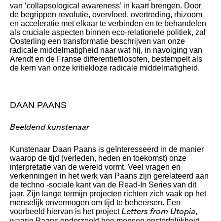
van ‘collapsological awareness’ in kaart brengen. Door
de begrippen revolutie, overvloed, overtreding, rhizoom
en acceleratie met elkaar te verbinden en te behandelen
als cruciale aspecten binnen eco-relationele politiek, zal
Oosterling een transformatie beschrijven van onze
radicale middelmatigheid naar wat hij, in navolging van
Arendt en de Franse differentiefilosofen, bestempelt als
de kern van onze kritiekloze radicale middelmatigheid.
DAAN PAANS
Beeldend kunstenaar
Kunstenaar Daan Paans is geïnteresseerd in de manier
waarop de tijd (verleden, heden en toekomst) onze
interpretatie van de wereld vormt. Veel vragen en
verkenningen in het werk van Paans zijn gerelateerd aan
de techno -sociale kant van de Read-In Series van dit
jaar. Zijn lange termijn projecten richten zich vaak op het
menselijk onvermogen om tijd te beheersen. Een
voorbeeld hiervan is het project
,
Letters from Utopia
waarin Paans onderzoekt hoe mensen onsterfelijkheid