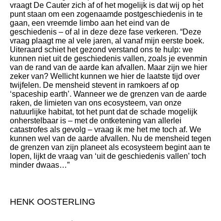
vraagt De Cauter zich af of het mogelijk is dat wij op het
punt staan om een zogenaamde postgeschiedenis in te
gaan, een vreemde limbo aan het eind van de
geschiedenis – of al in deze deze fase verkeren. “Deze
vraag plaagt me al vele jaren, al vanaf mijn eerste boek.
Uiteraard schiet het gezond verstand ons te hulp: we
kunnen niet uit de geschiedenis vallen, zoals je evenmin
van de rand van de aarde kan afvallen. Maar zijn we hier
zeker van? Wellicht kunnen we hier de laatste tijd over
twijfelen. De mensheid stevent in ramkoers af op
‘spaceship earth’. Wanneer we de grenzen van de aarde
raken, de limieten van ons ecosysteem, van onze
natuurlijke habitat, tot het punt dat de schade mogelijk
onherstelbaar is – met de ontketening van allerlei
catastrofes als gevolg – vraag ik me het me toch af. We
kunnen wel van de aarde afvallen. Nu de mensheid tegen
de grenzen van zijn planeet als ecosysteem begint aan te
lopen, lijkt de vraag van ‘uit de geschiedenis vallen’ toch
minder dwaas…”
HENK OOSTERLING