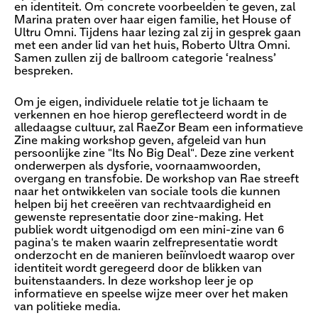
en identiteit. Om concrete voorbeelden te geven, zal
Marina praten over haar eigen familie, het House of
Ultru Omni. Tijdens haar lezing zal zij in gesprek gaan
met een ander lid van het huis, Roberto Ultra Omni.
Samen zullen zij de ballroom categorie ‘realness’
bespreken.
Om je eigen, individuele relatie tot je lichaam te
verkennen en hoe hierop gereflecteerd wordt in de
alledaagse cultuur, zal RaeZor Beam een informatieve
Zine making workshop geven, afgeleid van hun
persoonlijke zine "Its No Big Deal". Deze zine verkent
onderwerpen als dysforie, voornaamwoorden,
overgang en transfobie. De workshop van Rae streeft
naar het ontwikkelen van sociale tools die kunnen
helpen bij het creeëren van rechtvaardigheid en
gewenste representatie door zine-making. Het
publiek wordt uitgenodigd om een mini-zine van 6
pagina's te maken waarin zelfrepresentatie wordt
onderzocht en de manieren beiïnvloedt waarop over
identiteit wordt geregeerd door de blikken van
buitenstaanders. In deze workshop leer je op
informatieve en speelse wijze meer over het maken
van politieke media.