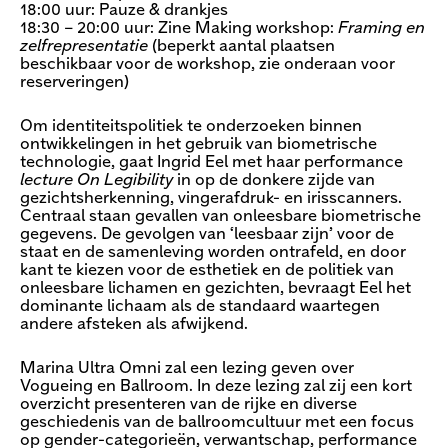
18:00 uur: Pauze & drankjes
18:30 – 20:00 uur: Zine Making workshop:
Framing en
zelfrepresentatie
(beperkt aantal plaatsen
beschikbaar voor de workshop, zie onderaan voor
reserveringen)
Om identiteitspolitiek te onderzoeken binnen
ontwikkelingen in het gebruik van biometrische
technologie, gaat Ingrid Eel met haar performance
lecture On Legibility
in op de donkere zijde van
gezichtsherkenning, vingerafdruk- en irisscanners.
Centraal staan gevallen van onleesbare biometrische
gegevens. De gevolgen van ‘leesbaar zijn’ voor de
staat en de samenleving worden ontrafeld, en door
kant te kiezen voor de esthetiek en de politiek van
onleesbare lichamen en gezichten, bevraagt Eel het
dominante lichaam als de standaard waartegen
andere afsteken als afwijkend.
Marina Ultra Omni zal een lezing geven over
Vogueing en Ballroom. In deze lezing zal zij een kort
overzicht presenteren van de rijke en diverse
geschiedenis van de ballroomcultuur met een focus
op gender-categorieën, verwantschap, performance