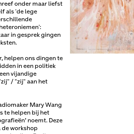
reef onder maar liefst
f als 'de lege
erschillende
'heteroniemen':
kaar in gesprek gingen
ksten.
ir, helpen ons dingen te
idden in een politiek
 een vijandige
j" / "zij" aan het
 radiomaker Mary Wang
 te helpen bij het
iografieën’ noemt. Deze
a de workshop