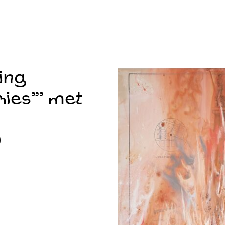
ing
ies”’ met
9