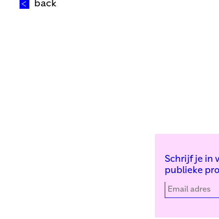
back
Schrijf je i
publieke pr