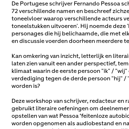
De Portugese schrijver Fernando Pessoa sch
72 verschillende namen en beschreef zichzel
toneelvloer waarop verschillende acteurs v
toneelstukken uitvoeren'. Hij noemde deze 
personages die hij belichaamde, die met el
en discussie voerden doorheen meerdere te
Kan omkering van inzicht, letterlijk en litera
laten zien vanuit een ander perspectief, tem
klimaat waarin de eerste persoon "ik" / "wij"
verdediging tegen de derde persoon "hij" / "zi
worden is?
Deze workshop van schrijver, redacteur en
gebruikt literaire oefeningen om deelnemers
opstellen van wat Pessoa ‘feitenloze autob
worden opgenomen als audiobestand en n