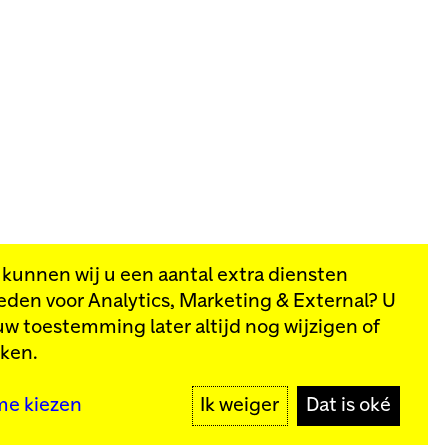
, kunnen wij u een aantal extra diensten
eden voor
Analytics, Marketing & External
? U
van onze
uw toestemming later altijd nog wijzigen of
kken.
MELD JE AAN
me kiezen
Ik weiger
Dat is oké