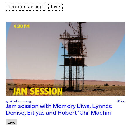
Tentoonstelling
Live
3 oktober 2025
18:00
Jam session with Memory Biwa, Lynnée
Denise, Eiliyas and Robert 'Chi' Machiri
Live