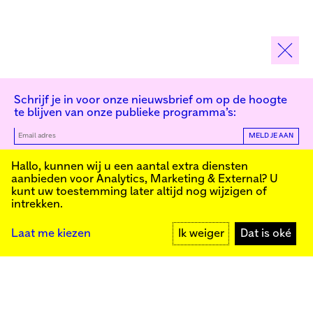
Schrijf je in voor onze nieuwsbrief om op de hoogte
te blijven van onze publieke programma’s:
MELD JE AAN
Kunstinstituut Melly
Hallo, kunnen wij u een aantal extra diensten
aanbieden voor
Analytics, Marketing & External
? U
kunt uw toestemming later altijd nog wijzigen of
intrekken.
Kunstinstituut Melly
Founded in 1990, Kunstinstituut Melly
Witte de Withstraat 50
(Formerly known as Witte de With) was
3012 BR Rotterdam
conceived as an art house with a mission
+31 (0)10 4110144
to present and discuss the work created
Laat me kiezen
Ik weiger
Dat is oké
today by visual artists and cultural
makers, from here and afar. It organizes
exhibitions, commissions art, publishes,
Facebook
and develops educational and
Instagram
collaborative initiatives.
YouTube