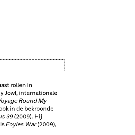
ast rollen in
y Jowl, internationale
Voyage Round My
 ook in de bekroonde
us 39
(2009). Hij
als
Foyles War
(2009),