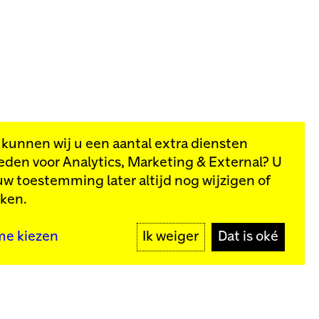
, kunnen wij u een aantal extra diensten
eden voor
Analytics, Marketing & External
? U
van onze
uw toestemming later altijd nog wijzigen of
kken.
MELD JE AAN
me kiezen
Ik weiger
Dat is oké
y