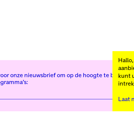
Hallo
aanbi
n voor onze nieuwsbrief om op de hoogte te blijven 
kunt 
ogramma’s:
intre
Laat 
Kunstinstituut Mell