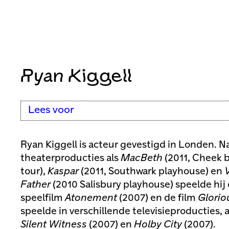
Ryan Kiggell
Lees voor
Ryan Kiggell is acteur gevestigd in Londen. Na
theaterproducties als
MacBeth
(2011, Cheek b
tour),
Kaspar
(2011, Southwark playhouse) en
Father
(2010 Salisbury playhouse) speelde hij
speelfilm
Atonement
(2007) en de film
Glorio
speelde in verschillende televisieproducties, 
Silent Witness
(2007) en
Holby City
(2007).